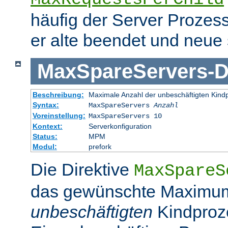
häufig der Server Prozes
er alte beendet und neue s
MaxSpareServers
-
D
Beschreibung:
Maximale Anzahl der unbeschäftigten Kind
Syntax:
MaxSpareServers
Anzahl
Voreinstellung:
MaxSpareServers 10
Kontext:
Serverkonfiguration
Status:
MPM
Modul:
prefork
Die Direktive
MaxSpareS
das gewünschte Maximu
unbeschäftigten
Kindproz