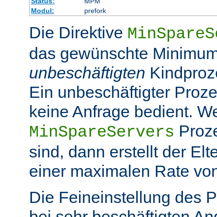
Status:
MPM
Modul:
prefork
Die Direktive
MinSpareS
das gewünschte Minimum
unbeschäftigten
Kindproz
Ein unbeschäftigter Prozes
keine Anfrage bedient. W
Proze
MinSpareServers
sind, dann erstellt der El
einer maximalen Rate vo
Die Feineinstellung des P
bei sehr beschäftigten A