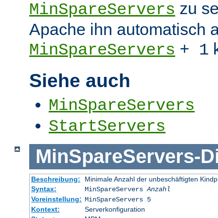
zu se
MinSpareServers
Apache ihn automatisch a
k
MinSpareServers
+ 1
Siehe auch
MinSpareServers
StartServers
MinSpareServers
-
D
Beschreibung:
Minimale Anzahl der unbeschäftigten Kind
Syntax:
MinSpareServers
Anzahl
Voreinstellung:
MinSpareServers 5
Kontext:
Serverkonfiguration