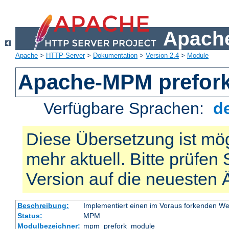
Apache
Apache
>
HTTP-Server
>
Dokumentation
>
Version 2.4
>
Module
Apache-MPM prefor
Verfügbare Sprachen:
d
Diese Übersetzung ist mög
mehr aktuell. Bitte prüfen 
Version auf die neuesten
Beschreibung:
Implementiert einen im Voraus forkenden W
Status:
MPM
Modulbezeichner:
mpm_prefork_module