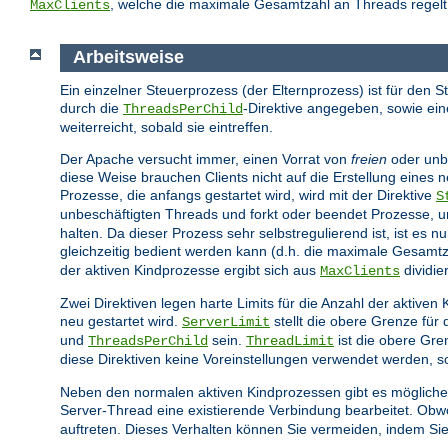
, welche die maximale Gesamtzahl an Threads regelt,
MaxClients
Arbeitsweise
Ein einzelner Steuerprozess (der Elternprozess) ist für den S
durch die
-Direktive angegeben, sowie ein
ThreadsPerChild
weiterreicht, sobald sie eintreffen.
Der Apache versucht immer, einen Vorrat von
freien
oder unbe
diese Weise brauchen Clients nicht auf die Erstellung eines
Prozesse, die anfangs gestartet wird, wird mit der Direktive
S
unbeschäftigten Threads und forkt oder beendet Prozesse, u
halten. Da dieser Prozess sehr selbstregulierend ist, ist es n
gleichzeitig bedient werden kann (d.h. die maximale Gesamtza
der aktiven Kindprozesse ergibt sich aus
dividie
MaxClients
Zwei Direktiven legen harte Limits für die Anzahl der aktiv
neu gestartet wird.
stellt die obere Grenze für
ServerLimit
und
sein.
ist die obere Gre
ThreadsPerChild
ThreadLimit
diese Direktiven keine Voreinstellungen verwendet werden, so
Neben den normalen aktiven Kindprozessen gibt es mögliche
Server-Thread eine existierende Verbindung bearbeitet. Obwoh
auftreten. Dieses Verhalten können Sie vermeiden, indem Sie