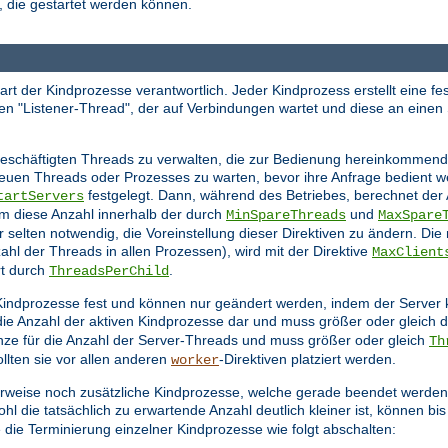
 die gestartet werden können.
tart der Kindprozesse verantwortlich. Jeder Kindprozess erstellt eine f
en "Listener-Thread", der auf Verbindungen wartet und diese an einen
schäftigten Threads zu verwalten, die zur Bedienung hereinkommende
 neuen Threads oder Prozesses zu warten, bevor ihre Anfrage bedient 
festgelegt. Dann, während des Betriebes, berechnet der
tartServers
m diese Anzahl innerhalb der durch
und
MinSpareThreads
MaxSpare
ur selten notwendig, die Voreinstellung dieser Direktiven zu ändern. Die
hl der Threads in allen Prozessen), wird mit der Direktive
MaxClient
rt durch
.
ThreadsPerChild
en Kindprozesse fest und können nur geändert werden, indem der Server
 die Anzahl der aktiven Kindprozesse dar und muss größer oder gleich
nze für die Anzahl der Server-Threads und muss größer oder gleich
Th
llten sie vor allen anderen
-Direktiven platziert werden.
worker
rweise noch zusätzliche Kindprozesse, welche gerade beendet werden,
l die tatsächlich zu erwartende Anzahl deutlich kleiner ist, können bi
 die Terminierung einzelner Kindprozesse wie folgt abschalten: