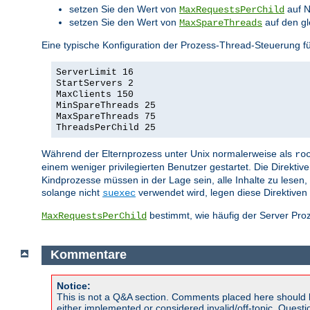
setzen Sie den Wert von
auf N
MaxRequestsPerChild
setzen Sie den Wert von
auf den gl
MaxSpareThreads
Eine typische Konfiguration der Prozess-Thread-Steuerung
ServerLimit 16
StartServers 2
MaxClients 150
MinSpareThreads 25
MaxSpareThreads 75
ThreadsPerChild 25
Während der Elternprozess unter Unix normalerweise als
ro
einem weniger privilegierten Benutzer gestartet. Die Direktiv
Kindprozesse müssen in der Lage sein, alle Inhalte zu lesen, 
solange nicht
verwendet wird, legen diese Direktiven 
suexec
bestimmt, wie häufig der Server Proz
MaxRequestsPerChild
Kommentare
Notice:
This is not a Q&A section. Comments placed here should 
either implemented or considered invalid/off-topic. Ques