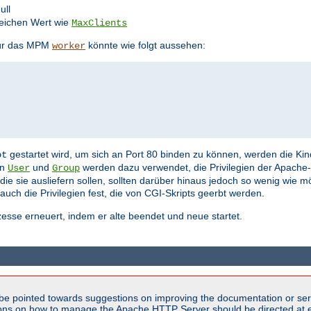
ull
eichen Wert wie
MaxClients
 für das MPM
könnte wie folgt aussehen:
worker
gestartet wird, um sich an Port 80 binden zu können, werden die K
ot
en
und
werden dazu verwendet, die Privilegien der Apache-
User
Group
die sie ausliefern sollen, sollten darüber hinaus jedoch so wenig wie m
auch die Privilegien fest, die von CGI-Skripts geerbt werden.
esse erneuert, indem er alte beendet und neue startet.
be pointed towards suggestions on improving the documentation or ser
tions on how to manage the Apache HTTP Server should be directed at e