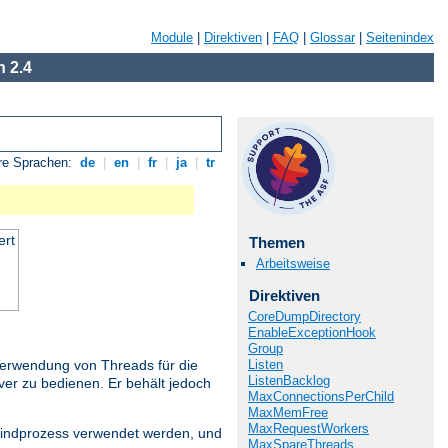
Module
|
Direktiven
|
FAQ
|
Glossar
|
Seitenindex
 2.4
re Sprachen:
de
|
en
|
fr
|
ja
|
tr
ert
Themen
Arbeitsweise
Direktiven
CoreDumpDirectory
EnableExceptionHook
Group
Listen
Verwendung von Threads für die
ListenBacklog
ver zu bedienen. Er behält jedoch
MaxConnectionsPerChild
MaxMemFree
MaxRequestWorkers
 Kindprozess verwendet werden, und
MaxSpareThreads