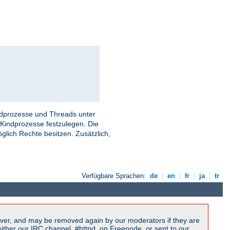
indprozesse und Threads unter
Kindprozesse festzulegen. Die
öglich Rechte besitzen. Zusätzlich,
Verfügbare Sprachen:
de
|
en
|
fr
|
ja
|
tr
ver, and may be removed again by our moderators if they are
ither our IRC channel, #httpd, on Freenode, or sent to our