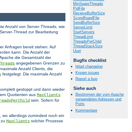
MinSpareThreads
PidFile
ReceiveBufferSize
ScoreBoardFile
SendBufferSize
este Anzahl von Server-Threads, wie
ServerLimit
 Server-Thread zur Bearbeitung
StartServers
ThreadLimit
ThreadsPerChild
ThreadStackSize
r Anfragen bereit stehen. Auf
User
werden kann. Die Anzahl der
 Apache die Gesamtzahl der
Bugfix checklist
angegebenen Grenzen zu
Threads
httpd changelog
 maximale Anzahl Clients, die
Known issues
festgelegt. Die maximale Anzahl
s
Report a bug
Siehe auch
 komplett gestoppt und dann wieder
 dem Quotienten aus
Bestimmen der vom Apache
MaxClients
verwendeten Adressen und
sein. Sofern für
readsPerChild
Ports
Kommentare
 wo allerdings zumindest noch ein
s zu
solcher Prozesse
MaxClients