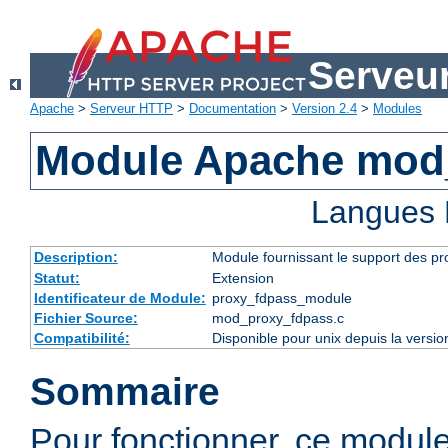
Serveu
Apache
>
Serveur HTTP
>
Documentation
>
Version 2.4
>
Modules
Module Apache mod
Langues 
Description:
Module fournissant le support des p
Statut:
Extension
Identificateur de Module:
proxy_fdpass_module
Fichier Source:
mod_proxy_fdpass.c
Compatibilité:
Disponible pour unix depuis la versi
Sommaire
Pour fonctionner, ce modul