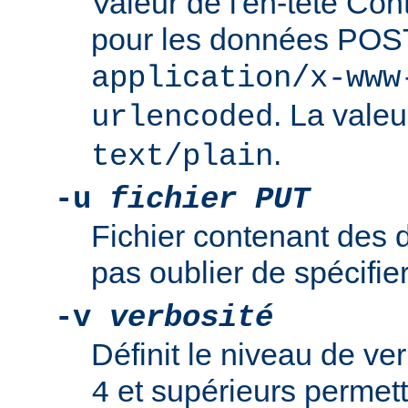
Valeur de l'en-tête Cont
pour les données POS
application/x-www
. La valeu
urlencoded
.
text/plain
-u
fichier PUT
Fichier contenant des
pas oublier de spécifie
-v
verbosité
Définit le niveau de ver
et supérieurs permett
4