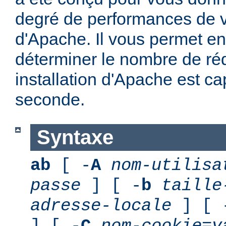
degré de performances de vo
d'Apache. Il vous permet en 
déterminer le nombre de ré
installation d'Apache est ca
seconde.
Syntaxe
ab
[ -
A
nom-utilisa
passe
] [ -
b
taille
adresse-locale
] [ 
] [ -
C
nom-cookie
=
v