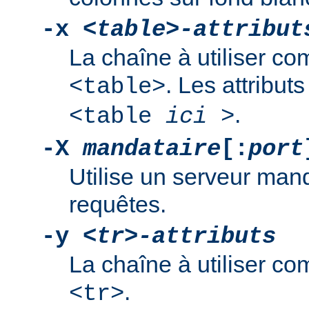
-x
<table>-attribut
La chaîne à utiliser co
. Les attribut
<table>
.
<table
ici
>
-X
mandataire
[:
port
Utilise un serveur mand
requêtes.
-y
<tr>-attributs
La chaîne à utiliser co
.
<tr>