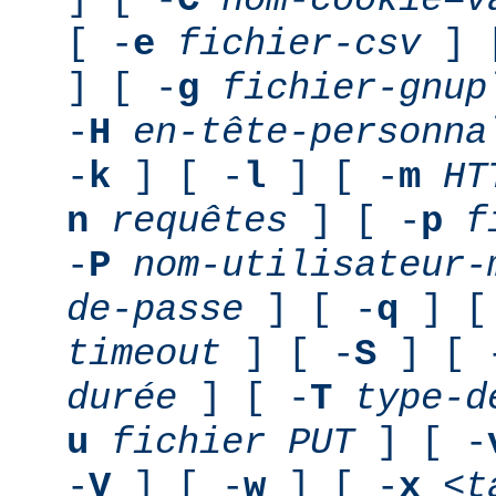
[ -
e
fichier-csv
] 
] [ -
g
fichier-gnup
-
H
en-tête-personna
-
k
] [ -
l
] [ -
m
HT
n
requêtes
] [ -
p
f
-
P
nom-utilisateur-
de-passe
] [ -
q
] [
timeout
] [ -
S
] [ 
durée
] [ -
T
type-d
u
fichier PUT
] [ -
-
V
] [ -
w
] [ -
x
<t