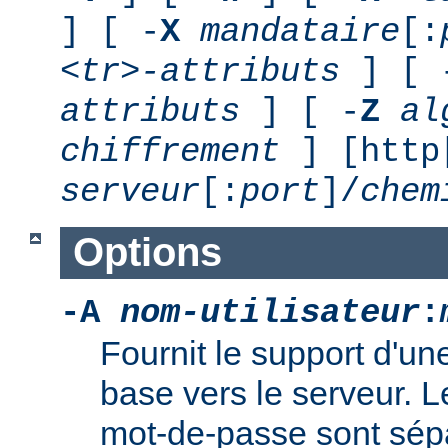
] [ -
X
mandataire
[:
<tr>-attributs
] [ 
attributs
] [ -
Z
al
chiffrement
] [http
serveur
[:
port
]/
chem
Options
-A
nom-utilisateur
:
Fournit le support d'un
base vers le serveur. L
mot-de-passe sont sép