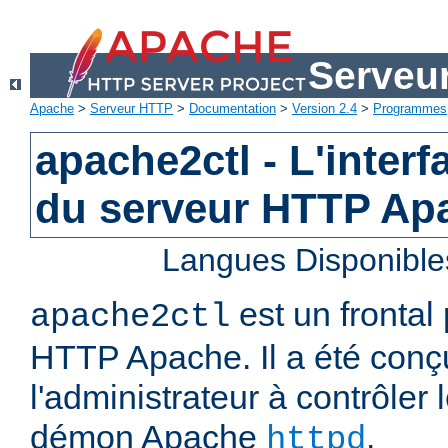
Serveu
Apache
>
Serveur HTTP
>
Documentation
>
Version 2.4
>
Programmes
apache2ctl - L'interf
du serveur HTTP Ap
Langues Disponible
est un frontal
apache2ctl
HTTP Apache. Il a été conç
l'administrateur à contrôler
démon Apache
.
httpd