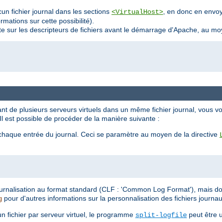
un fichier journal dans les sections
, en donc en envoya
<VirtualHost>
mations sur cette possibilité).
te sur les descripteurs de fichiers avant le démarrage d'Apache, au m
nt de plusieurs serveurs virtuels dans un même fichier journal, vous vo
. Il est possible de procéder de la manière suivante :
 chaque entrée du journal. Ceci se paramètre au moyen de la directive
 journalisation au format standard (CLF : 'Common Log Format'), mais d
pour d'autres informations sur la personnalisation des fichiers journau
g
n fichier par serveur virtuel, le programme
peut être u
split-logfile