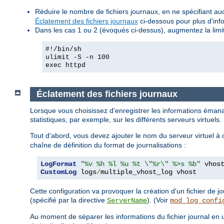
Réduire le nombre de fichiers journaux, en ne spécifiant auc
Éclatement des fichiers journaux
ci-dessous pour plus d'infor
Dans les cas 1 ou 2 (évoqués ci-dessus), augmentez la limi
#!/bin/sh
ulimit -S -n 100
exec httpd
Éclatement des fichiers journaux
Lorsque vous choisissez d'enregistrer les informations émana
statistiques, par exemple, sur les différents serveurs virtuels
Tout d'abord, vous devez ajouter le nom du serveur virtuel à
chaîne de définition du format de journalisations :
LogFormat
"%v %h %l %u %t \"%r\" %>s %b"
CustomLog
 logs
/
multiple_vhost_log vhost
Cette configuration va provoquer la création d'un fichier de
(spécifié par la directive
). (Voir
ServerName
mod_log_confi
Au moment de séparer les informations du fichier journal en u