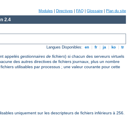
Modules
|
Directives
|
FAQ
|
Glossaire
|
Plan du site
n 2.4
Langues Disponibles:
en
|
fr
|
ja
|
ko
|
tr
ent appelés
gestionnaires de fichiers
) si chacun des serveurs virtuels
 chacune des autres directives de fichiers journaux, plus un nombre
ichiers utilisables par processus ; une valeur courante pour cette
ilisables uniquement sur les descripteurs de fichiers inférieurs à 256.