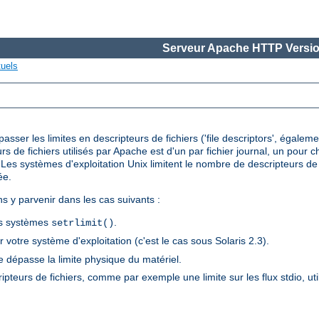
Serveur Apache HTTP Versio
tuels
ser les limites en descripteurs de fichiers ('file descriptors', égalem
urs de fichiers utilisés par Apache est d'un par fichier journal, un pour
es systèmes d'exploitation Unix limitent le nombre de descripteurs de f
ée.
ns y parvenir dans les cas suivants :
els systèmes
.
setrlimit()
 votre système d'exploitation (c'est le cas sous Solaris 2.3).
 dépasse la limite physique du matériel.
ripteurs de fichiers, comme par exemple une limite sur les flux stdio, ut