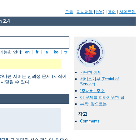
모듈
|
지시어들
|
FAQ
|
용어
|
사이트맵
 2.4
가능한 언어:
en
|
fr
|
ja
|
ko
|
tr
간단한 예제
하다면 서버는 신뢰성 문제 (시작이
서비스거부 (Denial of
 시달릴 수 있다.
Service)
"주서버" 주소
이 문제를 피하기위한 팁
부록: 앞으로는
참고
Comments
기다리고 응답할 최소 한개의 IP 주소