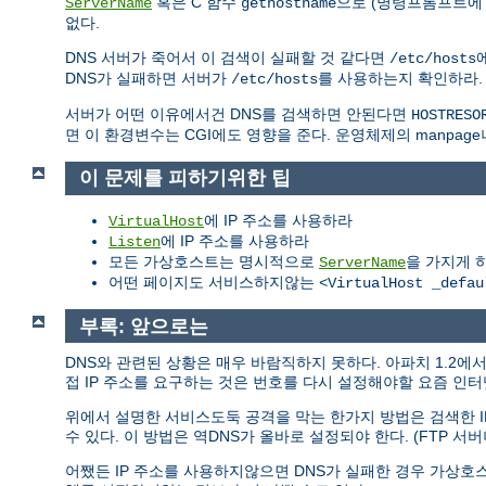
혹은 C 함수
으로 (명령프롬프트에 "
ServerName
gethostname
없다.
DNS 서버가 죽어서 이 검색이 실패할 것 같다면
/etc/hosts
DNS가 실패하면 서버가
를 사용하는지 확인하라
/etc/hosts
서버가 어떤 이유에서건 DNS를 검색하면 안된다면
HOSTRESO
면 이 환경변수는 CGI에도 영향을 준다. 운영체제의 manpage
이 문제를 피하기위한 팁
에 IP 주소를 사용하라
VirtualHost
에 IP 주소를 사용하라
Listen
모든 가상호스트는 명시적으로
을 가지게 
ServerName
어떤 페이지도 서비스하지않는
<VirtualHost _defau
부록: 앞으로는
DNS와 관련된 상황은 매우 바람직하지 못하다. 아파치 1.2
접 IP 주소를 요구하는 것은 번호를 다시 설정해야할 요즘 인
위에서 설명한 서비스도둑 공격을 막는 한가지 방법은 검색한 I
수 있다. 이 방법은 역DNS가 올바로 설정되야 한다. (FTP 서버
어쨌든 IP 주소를 사용하지않으면 DNS가 실패한 경우 가상호