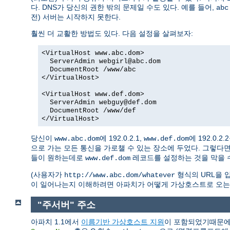
다. DNS가 당신의 권한 밖의 문제일 수도 있다. 예를 들어,
abc
전) 서버는 시작하지 못한다.
훨씬 더 교활한 방법도 있다. 다음 설정을 살펴보자:
<VirtualHost www.abc.dom>
ServerAdmin webgirl@abc.dom
DocumentRoot /www/abc
</VirtualHost>
<VirtualHost www.def.dom>
ServerAdmin webguy@def.dom
DocumentRoot /www/def
</VirtualHost>
당신이
에 192.0.2.1,
에 192.0.
www.abc.dom
www.def.dom
으로 가는 모든 통신을 가로챌 수 있는 장소에 두었다. 그렇다
들이 원하는데로
레코드를 설정하는 것을 막을 수
www.def.dom
(사용자가
형식의 URL을 입
http://www.abc.dom/whatever
이 일어나는지 이해하려면 아파치가 어떻게 가상호스트로 오는
"주서버" 주소
아파치 1.1에서
이름기반 가상호스트 지원
이 포함되었기때문에 