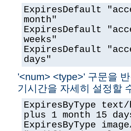
ExpiresDefault "acc
month"
ExpiresDefault "acc
weeks"
ExpiresDefault "acc
days"
'<num> <type>' 구문
기시간을 자세히 설정할 수
ExpiresByType text/
plus 1 month 15 day
ExpiresByType image