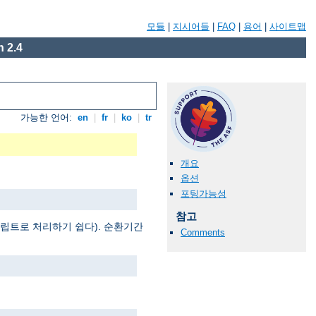
모듈
|
지시어들
|
FAQ
|
용어
|
사이트맵
 2.4
가능한 언어:
en
|
fr
|
ko
|
tr
개요
옵션
포팅가능성
참고
 스크립트로 처리하기 쉽다). 순환기간
Comments