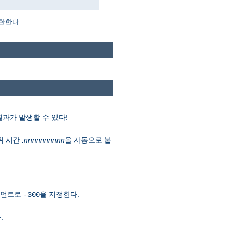
환한다.
결과가 발생할 수 있다!
위 시간
.nnnnnnnnnn
을 자동으로 붙
아규먼트로
을 지정한다.
-300
.