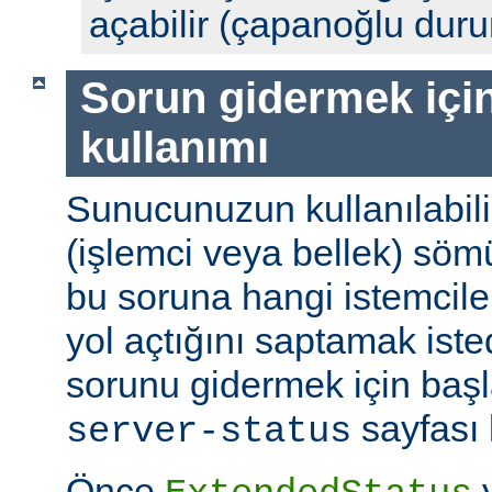
açabilir (çapanoğlu dur
Sorun gidermek için
kullanımı
Sunucunuzun kullanılabili
(işlemci veya bellek) söm
bu soruna hangi istemciler
yol açtığını saptamak ist
sorunu gidermek için başl
sayfası k
server-status
Önce
y