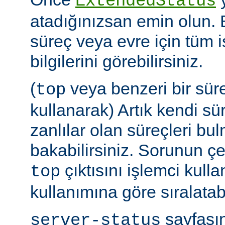
ExtendedStatus
atadığınızsan emin olun.
süreç veya evre için tüm i
bilgilerini görebilirsiniz.
(
veya benzeri bir sür
top
kullanarak) Artık kendi sü
zanlılar olan süreçleri bul
bakabilirsiniz. Sorunun çe
çıktısını işlemci kull
top
kullanımına göre sıralatabi
sayfasın
server-status