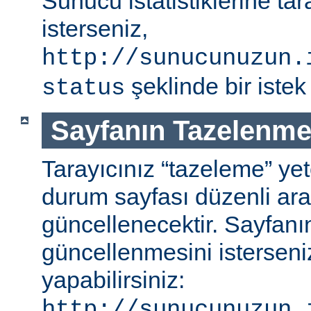
Sunucu istatistiklerine ta
isterseniz,
http://sunucunuzun.
şeklinde bir istek 
status
Sayfanın Tazelenme
Tarayıcınız “tazeleme” ye
durum sayfası düzenli aral
güncellenecektir. Sayfanı
güncellenmesini isterseniz
yapabilirsiniz:
http://sunucunuzun.