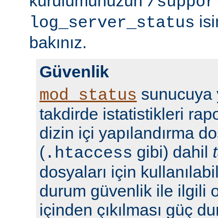
kurulumunuzun
/suppor
isi
log_server_status
bakınız.
Güvenlik
sunucuya y
mod_status
takdirde istatistikleri r
dizin içi yapılandırma do
(
gibi) dahil
.htaccess
dosyaları için kullanılabil
durum güvenlik ile ilgili 
içinden çıkılması güç du