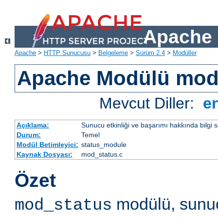
Apache 
Apache
>
HTTP Sunucusu
>
Belgeleme
>
Sürüm 2.4
>
Modüller
Apache Modülü mod
Mevcut Diller:
e
Açıklama:
Sunucu etkinliği ve başarımı hakkında bilgi s
Durum:
Temel
Modül Betimleyici:
status_module
Kaynak Dosyası:
mod_status.c
Özet
modülü, sunuc
mod_status