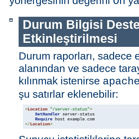
yönergesinin değerini
ya
On
Durum Bilgisi Deste
Etkinleştirilmesi
Durum raporları, sadece
alanından ve sadece tarayı
kılınmak istenirse
apach
şu satırlar eklenebilir:
<
Location
"/server-status"
>
SetHandler
 server-status

Require
 host example
.
</
Location
>