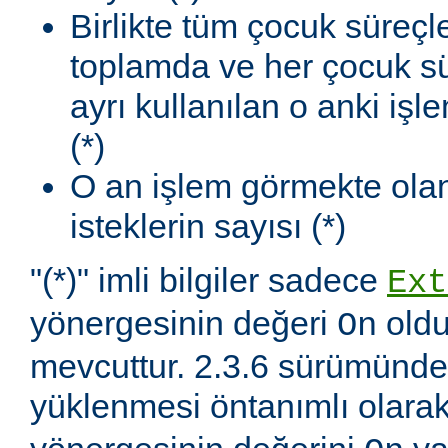
Birlikte tüm çocuk süreçl
toplamda ve her çocuk sü
ayrı kullanılan o anki iş
(*)
O an işlem görmekte olan
isteklerin sayısı (*)
"(*)" imli bilgiler sadece
Ext
yönergesinin değeri
oldu
On
mevcuttur. 2.3.6 sürümünd
yüklenmesi öntanımlı olara