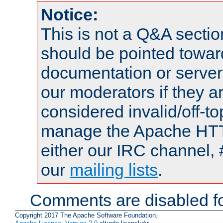
Notice:
This is not a Q&A sect
should be pointed towar
documentation or serve
our moderators if they a
considered invalid/off-t
manage the Apache HTTP
either our IRC channel, 
our
mailing lists
.
Comments are disabled fo
Copyright 2017 The Apache Software Foundation.