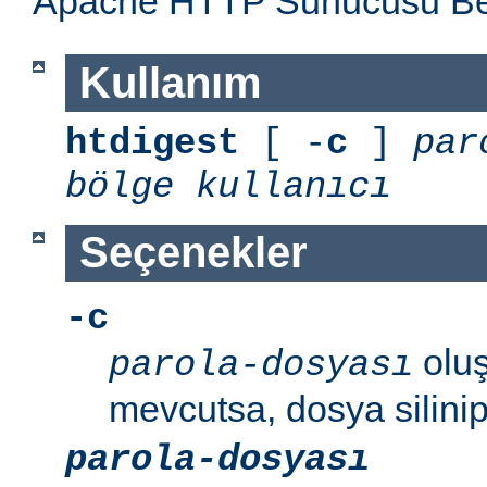
Apache HTTP Sunucusu Belg
Kullanım
htdigest
[ -
c
]
par
bölge
kullanıcı
Seçenekler
-c
oluş
parola-dosyası
mevcutsa, dosya silinip
parola-dosyası