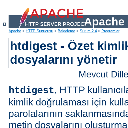
Apache 
Apache
>
HTTP Sunucusu
>
Belgeleme
>
Sürüm 2.4
>
Programlar
htdigest - Özet kiml
dosyalarını yönetir
Mevcut Dill
, HTTP kullanıcıl
htdigest
kimlik doğrulaması için kulla
parolalarının saklanmasında
metin dosyalarını oluşturm