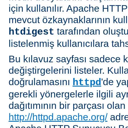
için kullanılır. Apache HT
mevcut özkaynaklarının kul
tarafından oluşt
htdigest
listelenmiş kullanıcılara tahsi
Bu kılavuz sayfası sadece k
değiştirgelerini listeler. Kull
doğrulamasını
'de ya
httpd
gerekli yönergelerle ilgili ay
dağıtımının bir parçası olan
http://httpd.apache.org/
adre