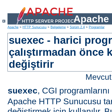
Apache 
Apache
>
HTTP Sunucusu
>
Belgeleme
>
Sürüm 2.4
>
Programlar
suexec - harici prog
çalıştırmadan önce k
değiştirir
Mevcut 
, CGI programlarını
suexec
Apache HTTP Sunucusu tara
değiştirmek için kullanılır.