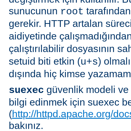
sunucunun
tarafından 
root
gerekir. HTTP artalan süre
aidiyetinde çalışmadığında
çalıştırılabilir dosyasının sa
setuid biti etkin (
) olmal
u+s
dışında hiç kimse yazamama
güvenlik modeli ve
suexec
bilgi edinmek için suexec b
(
http://httpd.apache.org/do
bakınız.