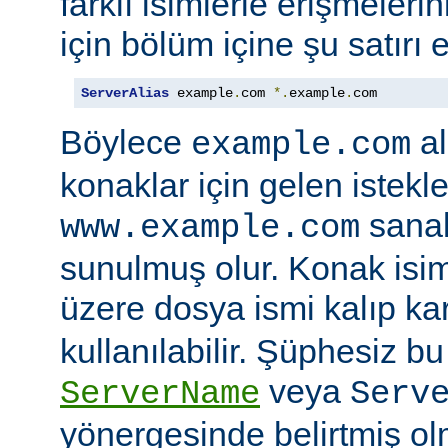
farklı isimlerle erişmeler
için bölüm içine şu satırı e
ServerAlias
 example
.
com 
*.
example
.
com
Böylece
al
example.com
konaklar için gelen istekl
sanal
www.example.com
sunulmuş olur. Konak isi
üzere dosya ismi kalıp kar
kullanılabilir. Şüphesiz bu 
veya
ServerName
Serv
yönergesinde belirtmiş ol