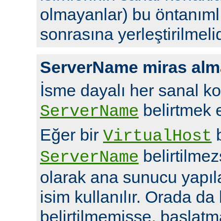
olmayanlar) bu öntanıml
sonrasına yerleştirilmelid
ServerName miras alm
İsme dayalı her sanal ko
belirtmek en
ServerName
Eğer bir
b
VirtualHost
belirtilme
ServerName
olarak ana sunucu yapı
isim kullanılır. Orada da
belirtilmemişse, başlatm