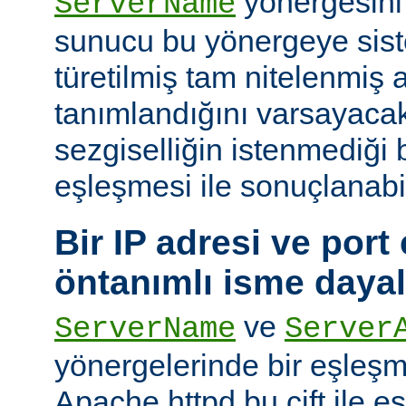
yönergesini
ServerName
sunucu bu yönergeye sis
türetilmiş tam nitelenmiş
tanımlandığını varsayacak
sezgiselliğin istenmediği 
eşleşmesi ile sonuçlanabi
Bir IP adresi ve port ç
öntanımlı isme daya
ve
ServerName
Server
yönergelerinde bir eşleş
Apache httpd bu çift ile 