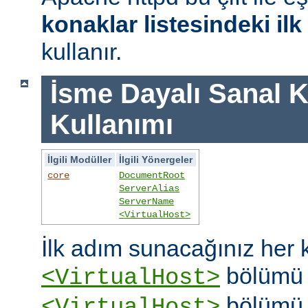
konaklar listesindeki il
kullanır.
İsme Dayalı Sanal K
Kullanımı
İlgili Modüller
İlgili Yönergeler
core
DocumentRoot
ServerAlias
ServerName
<VirtualHost>
İlk adım sunacağınız her k
bölümü o
<VirtualHost>
bölümü 
<VirtualHost>