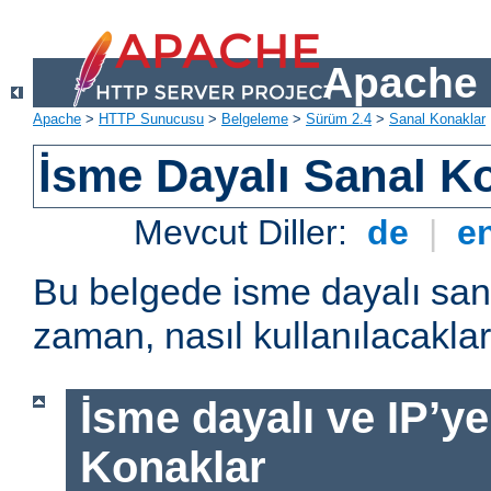
Apache 
Apache
>
HTTP Sunucusu
>
Belgeleme
>
Sürüm 2.4
>
Sanal Konaklar
İsme Dayalı Sanal K
Mevcut Diller:
de
|
e
Bu belgede isme dayalı san
zaman, nasıl kullanılacakları
İsme dayalı ve IP’ye
Konaklar