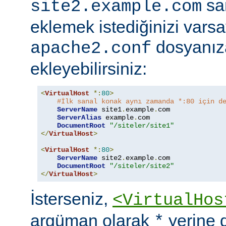
sa
site2.example.com
eklemek istediğinizi vars
dosyanıza
apache2.conf
ekleyebilirsiniz:
<
VirtualHost
*:
80
>
#İlk sanal konak aynı zamanda *:80 için d
ServerName
 site1
.
example
.
com

ServerAlias
 example
.
com

DocumentRoot
"/siteler/site1"
</
VirtualHost
>
<
VirtualHost
*:
80
>
ServerName
 site2
.
example
.
com

DocumentRoot
"/siteler/site2"
</
VirtualHost
>
İsterseniz,
<VirtualHos
argüman olarak
yerine 
*