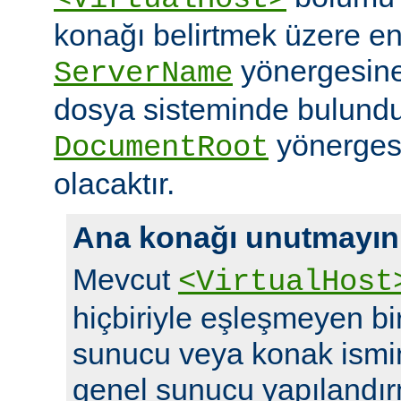
konağı belirtmek üzere en
yönergesine 
ServerName
dosya sisteminde bulundu
yönergesi
DocumentRoot
olacaktır.
Ana konağı unutmayın
Mevcut
<VirtualHost
hiçbiriyle eşleşmeyen bir 
sunucu veya konak ismi
genel sunucu yapılandırm