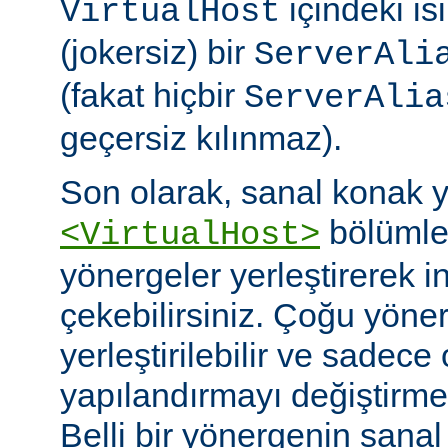
içindeki isi
VirtualHost
(jokersiz) bir
ServerAli
(fakat hiçbir
ServerAlia
geçersiz kılınmaz).
Son olarak, sanal konak 
bölümler
<VirtualHost>
yönergeler yerleştirerek i
çekebilirsiniz. Çoğu yöne
yerleştirilebilir ve sadece 
yapılandırmayı değiştirmek 
Belli bir yönergenin sana