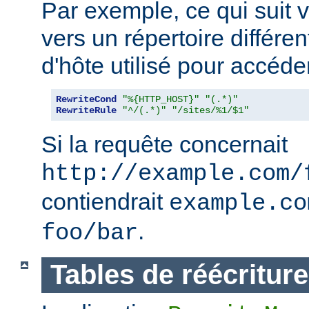
Par exemple, ce qui suit v
vers un répertoire différe
d'hôte utilisé pour accéder
RewriteCond
"%{HTTP_HOST}"
"(.*)"
RewriteRule
"^/(.*)"
"/sites/%1/$1"
Si la requête concernait
http://example.com/
contiendrait
example.co
.
foo/bar
Tables de réécriture