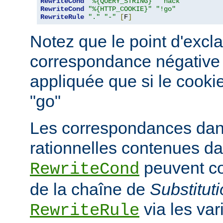
RewriteCond
"%{QUERY_STRING}"
"hack"
RewriteCond
"%{HTTP_COOKIE}"
"!go"
RewriteRule
"."
"-"
[
F
]
Notez que le point d'excl
correspondance négative ; 
appliquée que si le cooki
"go"
Les correspondances dan
rationnelles contenues da
peuvent co
RewriteCond
de la chaîne de
Substitut
via les va
RewriteRule