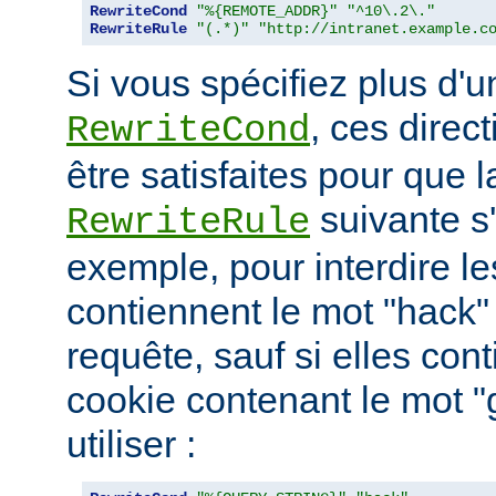
RewriteCond
"%{REMOTE_ADDR}"
"^10\.2\."
RewriteRule
"(.*)"
"http://intranet.example.c
Si vous spécifiez plus d'u
, ces direc
RewriteCond
être satisfaites pour que l
suivante s
RewriteRule
exemple, pour interdire le
contiennent le mot "hack"
requête, sauf si elles con
cookie contenant le mot 
utiliser :