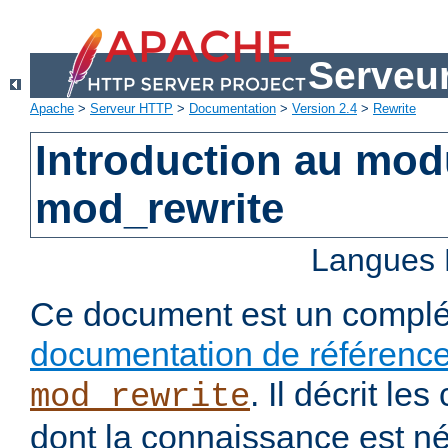
Serveu
Apache
>
Serveur HTTP
>
Documentation
>
Version 2.4
>
Rewrite
Introduction au mo
mod_rewrite
Langues 
Ce document est un complé
documentation de référenc
. Il décrit l
mod_rewrite
dont la connaissance est n