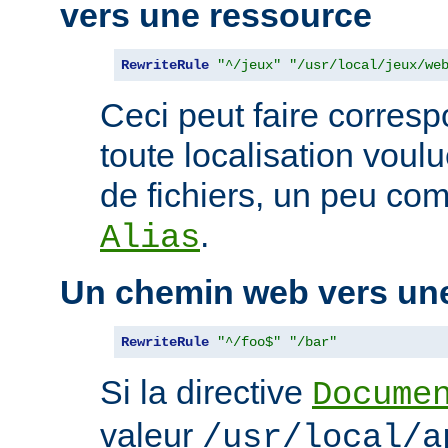
vers une ressource
RewriteRule
"^/jeux"
"/usr/local/jeux/we
Ceci peut faire corres
toute localisation voul
de fichiers, un peu com
.
Alias
Un chemin web vers un
RewriteRule
"^/foo$"
"/bar"
Si la directive
Docume
valeur
/usr/local/a