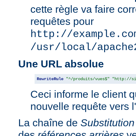
cette règle va faire co
requêtes pour
http://example.co
/usr/local/apache
Une URL absolue
RewriteRule
"^/produits/vues$"
"http://s
Ceci informe le client qu
nouvelle requête vers l
La chaîne de
Substitution
des
références arrières
ve