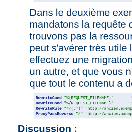
Dans le deuxième exe
mandatons la requête 
trouvons pas la ressou
peut s'avérer très utile
effectuez une migration
un autre, et que vous n
que tout le contenu a d
RewriteCond
"%{REQUEST_FILENAME}"
RewriteCond
"%{REQUEST_FILENAME}"
RewriteRule
"^/(.*)"
"http://ancien.exem
ProxyPassReverse
"/"
"http://ancien.exem
Discussion :