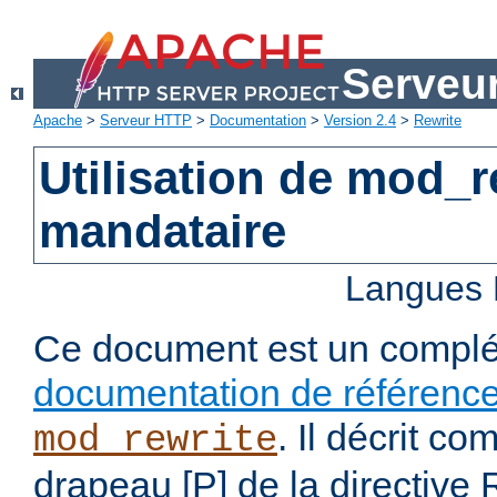
Serveu
Apache
>
Serveur HTTP
>
Documentation
>
Version 2.4
>
Rewrite
Utilisation de mod_
mandataire
Langues 
Ce document est un complé
documentation de référenc
. Il décrit co
mod_rewrite
drapeau [P] de la directive