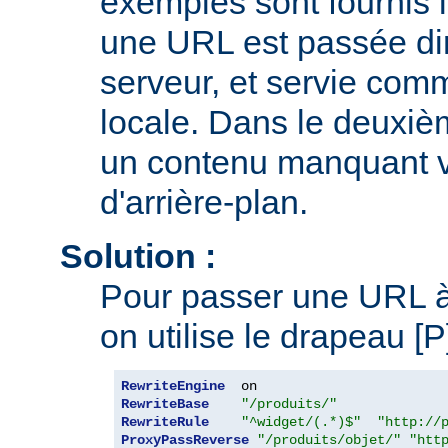
exemples sont fournis i
une URL est passée di
serveur, et servie comm
locale. Dans le deuxi
un contenu manquant v
d'arrière-plan.
Solution :
Pour passer une URL à 
on utilise le drapeau [
RewriteEngine
RewriteBase
"/produits/"
RewriteRule
"^widget/(.*)$"
"http://
ProxyPassReverse
"/produits/objet/"
"htt