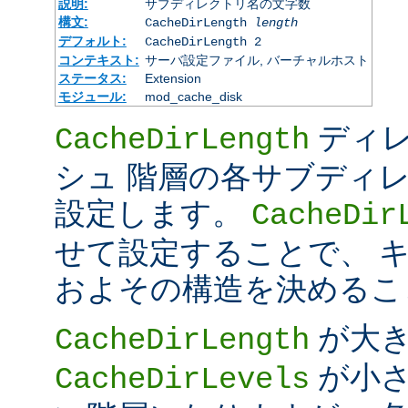
説明:
サブディレクトリ名の文字数
構文:
CacheDirLength
length
デフォルト:
CacheDirLength 2
コンテキスト:
サーバ設定ファイル, バーチャルホスト
ステータス:
Extension
モジュール:
mod_cache_disk
ディレ
CacheDirLength
シュ 階層の各サブディ
設定します。
CacheDir
せて設定することで、 
およその構造を決めるこ
が大
CacheDirLength
が小さ
CacheDirLevels