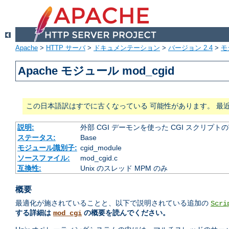
Apache
>
HTTP サーバ
>
ドキュメンテーション
>
バージョン 2.4
>
モ
Apache モジュール mod_cgid
この日本語訳はすでに古くなっている 可能性があります。 最
説明:
外部 CGI デーモンを使った CGI スクリプト
ステータス:
Base
モジュール識別子:
cgid_module
ソースファイル:
mod_cgid.c
互換性:
Unix のスレッド MPM のみ
概要
最適化が施されていることと、以下で説明されている追加の
Scri
する詳細は
の概要を読んでください。
mod_cgi