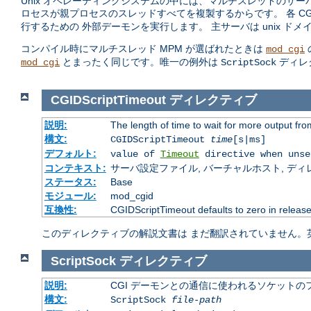
Unix オペレーティングシステムの中には、マルチスレッドのサー
ロセスが親プロセスのスレッドすべてを複製するからです。 各 C
行するための 外部デーモンを実行します。 主サーバは unix 
コンパイル時にマルチスレッド MPM が選ばれたときは
mod_cgi
とまったく同じです。唯一の例外は
ディレ
mod_cgi
ScriptSock
CGIDScriptTimeout
ディレクティブ
説明:
The length of time to wait for more output f
構文:
CGIDScriptTimeout
time
[s|ms]
デフォルト:
value of
Timeout
directive when unse
コンテキスト:
サーバ設定ファイル, バーチャルホスト, ディレクトリ
ステータス:
Base
モジュール:
mod_cgid
互換性:
CGIDScriptTimeout defaults to zero in release
このディレクティブの解説文書は まだ翻訳されていません。
ScriptSock
ディレクティブ
説明:
CGI デーモンとの通信に使われるソケットの
構文:
ScriptSock
file-path