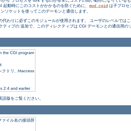
バから プロセスを fork するのが非常にコストの高い動作になっている
GI 起動時にこのコストがかかるのを防ぐために、
は子プロセスを
mod_cgid
ドメインソケットを使ってこのデーモンと通信します。
の代わりに必ずこのモジュールが使用されます。 ユーザのレベルでは
クティブの 追加で、このディレクティブは CGI デーモンとの通信用の
rom the CGI program
t
, .htaccess
s 2.4 and earlier
英語版をご覧ください。
ファイル名の接頭辞