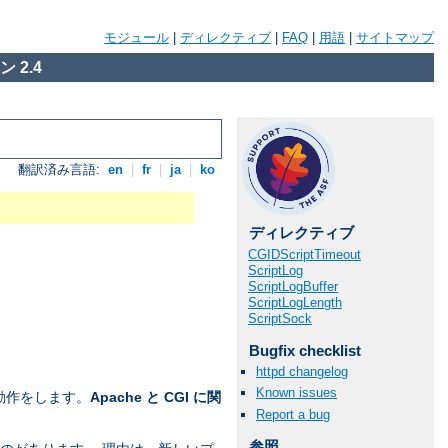
モジュール
|
ディレクティブ
|
FAQ
|
用語
|
サイトマップ
 2.4
翻訳済み言語:
en
|
fr
|
ja
|
ko
ディレクティブ
CGIDScriptTimeout
ScriptLog
ScriptLogBuffer
ScriptLogLength
ScriptSock
Bugfix checklist
httpd changelog
Known issues
動作をします。
Apache と CGI に関
Report a bug
参照