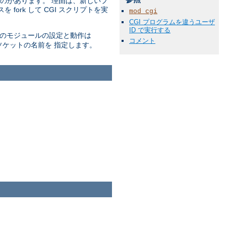
ものがあります。 理由は、新しいプ
 fork して CGI スクリプトを実
mod_cgi
CGI プログラムを違うユーザ
ID で実行する
このモジュールの設定と動作は
コメント
ソケットの名前を 指定します。