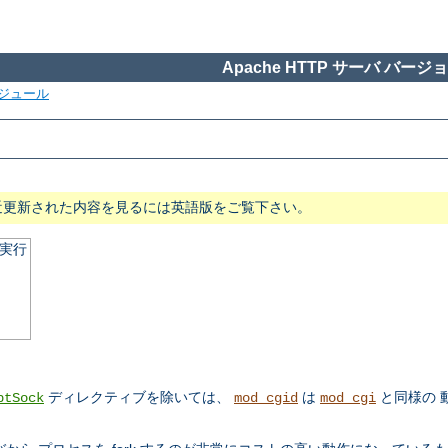
Apache HTTP サーバ バージョン
ジュール
近更新された内容を見るには英語版をご覧下さい。
の実行
ディレクティブを除いては、
は
と同様の 
ptSock
mod_cgid
mod_cgi