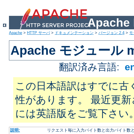
Apach
Apache
>
HTTP サーバ
>
ドキュメンテーション
>
バージョン 2.4
>
モ
Apache モジュール mo
翻訳済み言語:
e
この日本語訳はすでに古
性があります。 最近更
には英語版をご覧下さい
説明:
リクエスト毎に入力バイト数と出力バイト数