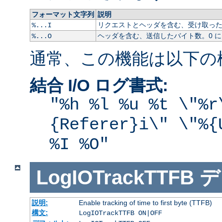
フォーマット文字列
説明
リクエストとヘッダを含む、受け取ったバ
%...I
ヘッダを含む、送信したバイト数。0 
%...O
通常、この機能は以下の
結合 I/O ログ書式:
"%h %l %u %t \"%r
{Referer}i\" \"%{
%I %O"
LogIOTrackTTFB
デ
説明:
Enable tracking of time to first byte (TTFB)
構文:
LogIOTrackTTFB ON|OFF