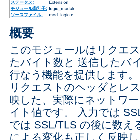
ステータス:
Extension
モジュール識別子:
logio_module
ソースファイル:
mod_logio.c
概要
このモジュールはリクエ
たバイト数と 送信したバ
行なう機能を提供します。
リクエストのヘッダとレス
映した、実際にネットワー
イト値です。 入力では SSL
では SSL/TLS の後に数
による変化も正しく反映し