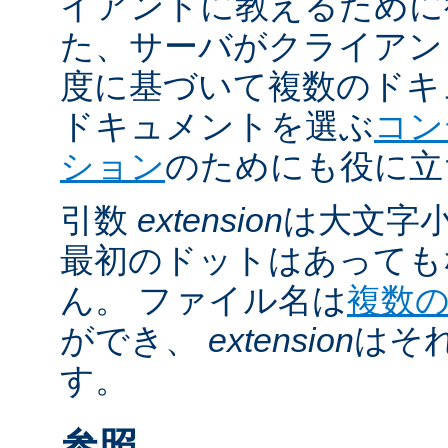
イアントに教えるために
た、サーバがクライアントの 
度に基づいて複数のドキ
ドキュメントを選ぶ
コン
ション
のためにも役に立
引数
extension
は大文字
最初のドットはあっても
ん。 ファイル名は
複数
ができ、
extension
はそ
す。
参照