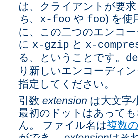
は、クライアントが要求し
ち
、
や
) を
x-foo
foo
に、この二つのエンコー
に
と
x-gzip
x-compre
る、ということです。
de
り新しいエンコーディン
指定してください。
引数
extension
は大文字
最初のドットはあっても
ん。 ファイル名は
複数
ができ、
extension
はそ