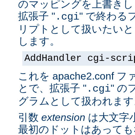
のマッピングを上書きし
拡張子 "
" で終わる
.cgi
リプトとして扱いたいと
します。
AddHandler cgi-scri
これを apache2.con
とで、拡張子 "
" の
.cgi
グラムとして扱われます
引数
extension
は大文字
最初のドットはあっても