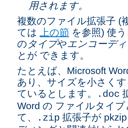
用されます。
複数のファイル拡張子 (
ては
上の節
を参照) 使
の
タイプ
や
エンコーディ
とが できます。
たとえば、Microsoft 
あり、サイズを小さくするた
ているとします。
拡
.doc
Word の ファイルタ
て、
拡張子が pkz
.zip