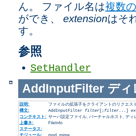
ん。 ファイル名は
複数
ができ、
extension
はそ
す。
参照
SetHandler
AddInputFilter
ディ
説明:
ファイルの拡張子をクライアントのリクエスト
構文:
AddInputFilter
filter
[;
filter
...]
ex
コンテキスト:
サーバ設定ファイル, バーチャルホスト, ディレクトリ
上書き:
FileInfo
ステータス:
モジュール:
mod_mime