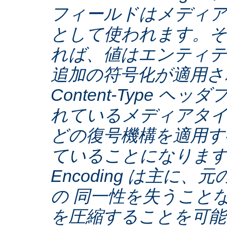
フィールドはメディア
として使われます。そ
れば、値はエンティテ
追加の符号化が適用さ
Content-Type ヘ
れているメディアタ
どの復号機構を適用す
ていることになります。C
Encoding は主に
の 同一性を失うこと
を圧縮することを可能