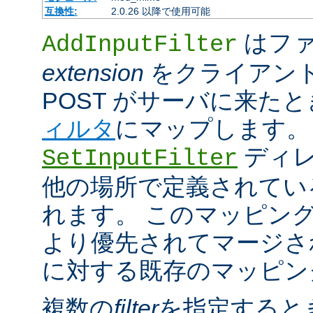
互換性:
2.0.26 以降で使用可能
はファ
AddInputFilter
extension
をクライアン
POST がサーバに来た
ィルタ
にマップします。
ディレ
SetInputFilter
他の場所で定義されてい
れます。 このマッピン
より優先されてマージさ
に対する既存のマッピン
複数の
filter
を指定すると