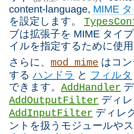
content-language,
MIME 
を設定します。
TypesCon
ブは拡張子を MIME タ
イルを指定するために使用
さらに、
はコン
mod_mime
する
ハンドラ
と
フィルタ
できます。
デ
AddHandler
ディレ
AddOutputFilter
ディレク
AddInputFilter
ントを扱うモジュールやス