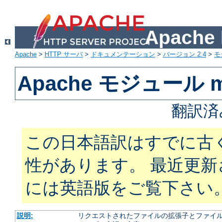
Apach
Apache
>
HTTP サーバ
>
ドキュメンテーション
>
バージョン 2.4
>
モ
Apache モジュール m
翻訳済
この日本語訳はすでに古
性があります。 最近更
には英語版をご覧下さい
説明:
リクエストされたファイルの拡張子とファイルの振