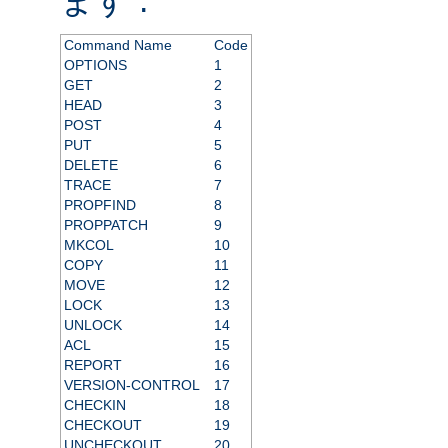
Command Name
Code
OPTIONS
1
GET
2
HEAD
3
POST
4
PUT
5
DELETE
6
TRACE
7
PROPFIND
8
PROPPATCH
9
MKCOL
10
COPY
11
MOVE
12
LOCK
13
UNLOCK
14
ACL
15
REPORT
16
VERSION-CONTROL
17
CHECKIN
18
CHECKOUT
19
UNCHECKOUT
20