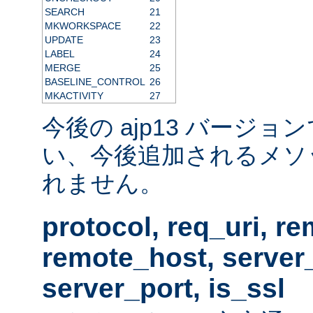
SEARCH
21
MKWORKSPACE
22
UPDATE
23
LABEL
24
MERGE
25
BASELINE_CONTROL
26
MKACTIVITY
27
今後の ajp13 バージ
い、今後追加されるメソ
れません。
protocol, req_uri, r
remote_host, serve
server_port, is_ssl