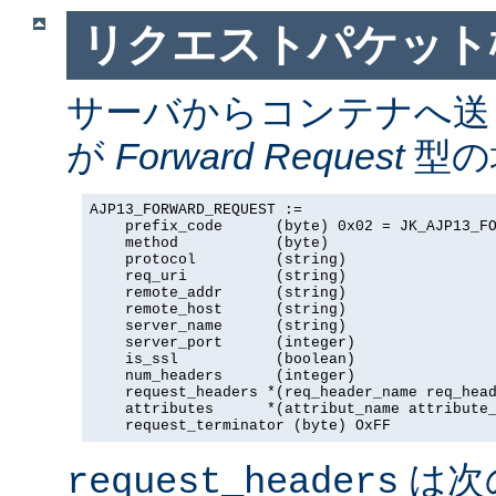
リクエストパケット
サーバからコンテナへ送
が
Forward Request
型の場
AJP13_FORWARD_REQUEST :=

    prefix_code      (byte) 0x02 = JK_AJP13_FO
    method           (byte)

    protocol         (string)

    req_uri          (string)

    remote_addr      (string)

    remote_host      (string)

    server_name      (string)

    server_port      (integer)

    is_ssl           (boolean)

    num_headers      (integer)

    request_headers *(req_header_name req_head
    attributes      *(attribut_name attribute_
    request_terminator (byte) OxFF
は次
request_headers