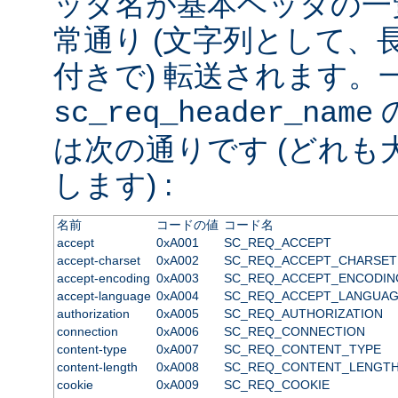
ッダ名が基本ヘッダの一
常通り (文字列として、
付きで) 転送されます。
sc_req_header_name
は次の通りです (どれも
します) :
名前
コードの値
コード名
accept
0xA001
SC_REQ_ACCEPT
accept-charset
0xA002
SC_REQ_ACCEPT_CHARSET
accept-encoding
0xA003
SC_REQ_ACCEPT_ENCODIN
accept-language
0xA004
SC_REQ_ACCEPT_LANGUA
authorization
0xA005
SC_REQ_AUTHORIZATION
connection
0xA006
SC_REQ_CONNECTION
content-type
0xA007
SC_REQ_CONTENT_TYPE
content-length
0xA008
SC_REQ_CONTENT_LENGT
cookie
0xA009
SC_REQ_COOKIE