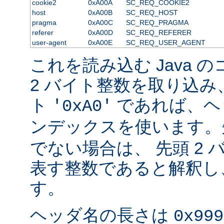
cookie2
0xA00A
SC_REQ_COOKIE2
host
0xA00B
SC_REQ_HOST
pragma
0xA00C
SC_REQ_PRAGMA
referer
0xA00D
SC_REQ_REFERER
user-agent
0xA00E
SC_REQ_USER_AGENT
これを読み込む Java 
2 バイト整数を取り込み
ト
であれば、ヘ
'0xA0'
ンデックスを使います
でない場合は、 先頭 2
表す整数であると解釈し
す。
ヘッダ名の長さは
0x999