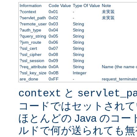
Information
Code Value
Type Of Value
Note
?context
0x01
-
未実装
?servlet_path
0x02
-
未実装
?remote_user
0x03
String
?auth_type
0x04
String
?query_string
0x05
String
?jvm_route
0x06
String
?ssl_cert
0x07
String
?ssl_cipher
0x08
String
?ssl_session
0x09
String
?req_attribute
0x0A
String
Name (the name of 
?ssl_key_size
0x0B
Integer
are_done
0xFF
-
request_terminato
と
context
servlet_p
コードではセットされて
ほとんどの Java のコ
ルドで何が送られても無