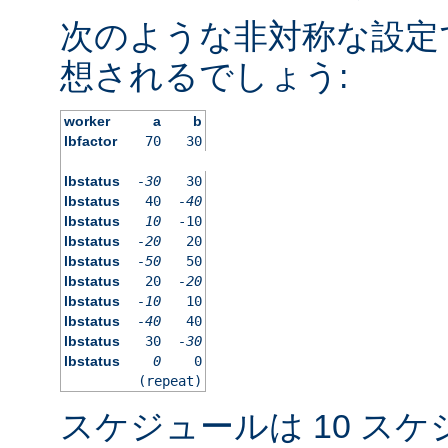
次のような非対称な設定
想されるでしょう:
worker
a
b
lbfactor
70
30
lbstatus
-30
30
lbstatus
40
-40
lbstatus
10
-10
lbstatus
-20
20
lbstatus
-50
50
lbstatus
20
-20
lbstatus
-10
10
lbstatus
-40
40
lbstatus
30
-30
lbstatus
0
0
(repeat)
スケジュールは 10 ス