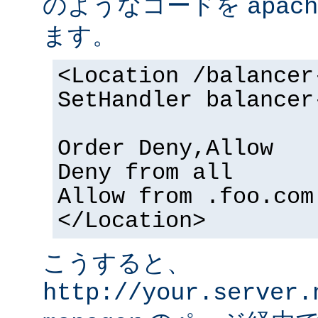
のようなコードを
apach
ます。
<Location /balancer
SetHandler balancer
Order Deny,Allow
Deny from all
Allow from .foo.com
</Location>
こうすると、
http://your.server.