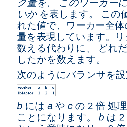
ク量を、 このワーカー
いか
を表します。 この
れた値で、ワーカー全体の
量を表現しています。リ
数える代わりに、 どれ
したかを数えます。
次のようにバランサを設
worker
a
b
c
lbfactor
1
2
1
b
には
a
や
c
の 2 倍 
ことになります。
b
は 2