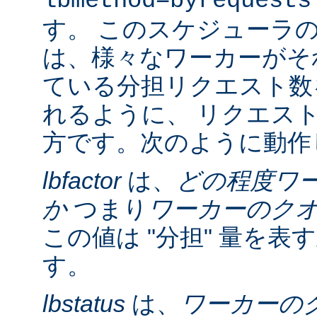
lbmethod=byrequests
す。 このスケジューラ
は、様々なワーカーがそ
ている分担リクエスト数
れるように、 リクエス
方です。次のように動作
lbfactor
は、
どの程度ワ
か
つまり
ワーカーのク
この値は "分担" 量を
す。
lbstatus
は、
ワーカーの