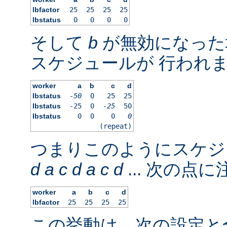
lbfactor
25
25
25
25
lbstatus
0
0
0
0
そして
b
が無効になった
スケジュールが 行われ
worker
a
b
c
d
lbstatus
-50
0
25
25
lbstatus
-25
0
-25
50
lbstatus
0
0
0
0
(repeat)
つまりこのようにスケジ
d
a
c
d
a
c
d
... 次の点
worker
a
b
c
d
lbfactor
25
25
25
25
この挙動は、次の設定と