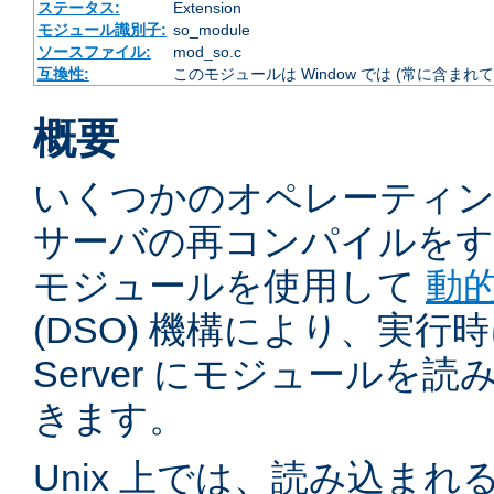
ステータス:
Extension
モジュール識別子:
so_module
ソースファイル:
mod_so.c
互換性:
このモジュールは Window では (常に含まれて
概要
いくつかのオペレーティ
サーバの再コンパイルをす
モジュールを使用して
動
(DSO) 機構により、実行時に 
Server にモジュールを
きます。
Unix 上では、読み込ま