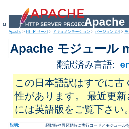
Apach
Apache
>
HTTP サーバ
>
ドキュメンテーション
>
バージョン 2.4
>
モ
Apache モジュール m
翻訳済み言語:
e
この日本語訳はすでに古
性があります。 最近更
には英語版をご覧下さい
説明:
起動時や再起動時に実行コードとモジュール