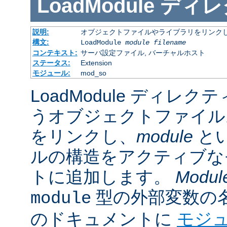
LoadModule
ディレ
説明:
オブジェクトファイルやライブラリをリンクし
構文:
LoadModule
module filename
コンテキスト:
サーバ設定ファイル, バーチャルホスト
ステータス:
Extension
モジュール:
mod_so
LoadModule ディレク
うオブジェクトファイル
をリンクし、
module
と
ルの構造をアクティブな
トに追加します。
Modul
型の外部変数の
module
のドキュメントに
モジ