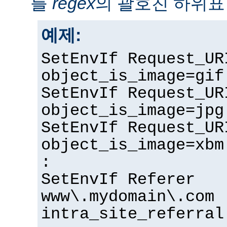
를
regex
의 괄호친 하위표
예제:
SetEnvIf Request_UR
object_is_image=gif
SetEnvIf Request_UR
object_is_image=jpg
SetEnvIf Request_UR
object_is_image=xbm
:
SetEnvIf Referer
www\.mydomain\.com
intra_site_referral