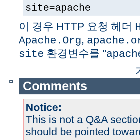
site=apache
이 경우 HTTP 요청 헤더
,
Apache.Org
apache.o
환경변수를 "
site
apach
Comments
Notice:
This is not a Q&A sect
should be pointed towar