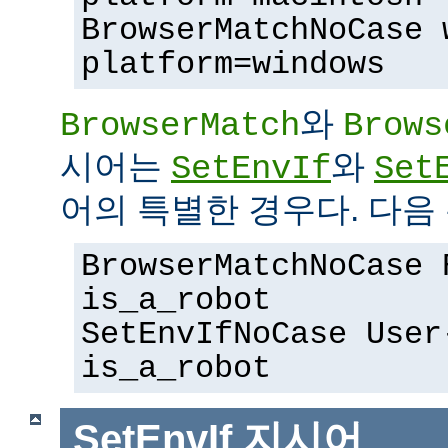
BrowserMatchNoCase 
platform=windows
와
BrowserMatch
Brows
시어는
와
SetEnvIf
Set
어의 특별한 경우다. 다음 
BrowserMatchNoCase 
is_a_robot
SetEnvIfNoCase User
is_a_robot
SetEnvIf
지시어