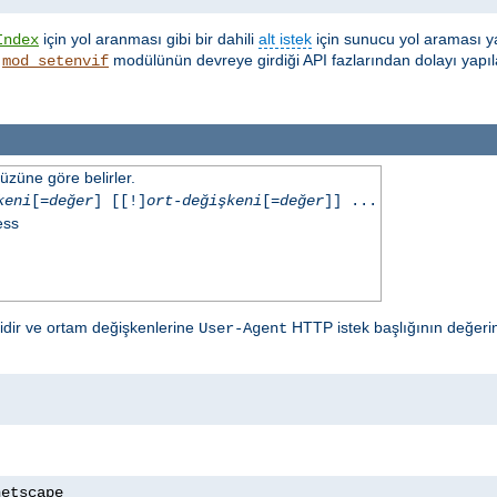
için yol aranması gibi bir dahili
alt istek
için sunucu yol araması y
Index
,
modülünün devreye girdiği API fazlarından dolayı yapıl
mod_setenvif
üzüne göre belirler.
keni
[=
değer
] [[!]
ort-değişkeni
[=
değer
]] ...
ess
lidir ve ortam değişkenlerine
HTTP istek başlığının değerin
User-Agent