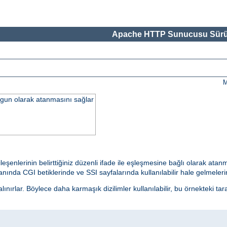
Apache HTTP Sunucusu Sürü
M
uygun olarak atanmasını sağlar
ileşenlerinin belirttiğiniz düzenli ifade ile eşleşmesine bağlı olarak at
ında CGI betiklerinde ve SSI sayfalarında kullanılabilir hale gelmelerine
nırlar. Böylece daha karmaşık dizilimler kullanılabilir, bu örnekteki tar