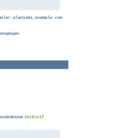
geler.alanismi.example.com
nmaktadır.
endirilirerek
SetEnvIf