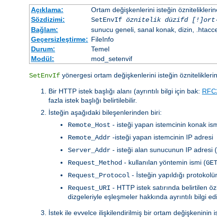
Açıklama:
Ortam değişkenlerini isteğin özniteliklerin
Sözdizimi:
SetEnvIf
öznitelik düzifd [!]ort
Bağlam:
sunucu geneli, sanal konak, dizin, .htacc
Geçersizleştirme:
FileInfo
Durum:
Temel
Modül:
mod_setenvif
yönergesi ortam değişkenlerini isteğin özniteliklerin
SetEnvIf
Bir HTTP istek başlığı alanı (ayrıntılı bilgi için bak:
RFC
fazla istek başlığı belirtilebilir.
İsteğin aşağıdaki bileşenlerinden biri:
- isteği yapan istemcinin konak ism
Remote_Host
-isteği yapan istemcinin IP adresi
Remote_Addr
- isteği alan sunucunun IP adresi 
Server_Addr
- kullanılan yöntemin ismi (
Request_Method
GE
- İsteğin yapıldığı protokol
Request_Protocol
- HTTP istek satırında belirtilen 
Request_URI
dizgeleriyle eşleşmeler hakkında ayrıntılı bilgi e
İstek ile evvelce ilişkilendirilmiş bir ortam değişkenin