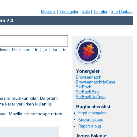
Modüller
|
Yönergeler
|
SSS
|
Terimler
|
Site Haritası
m 2.4
evcut Diller:
en
|
fr
|
ja
|
ko
|
tr
Yönergeler
BrowserMatch
BrowserMatchNoCase
SetEnvIf
SetEnvIfExpr
SetEnvIfNoCase
anmasını mümkün kılar. Bu ortam
 karar verilirken kullanılır.
Bugfix checklist
httpd changelog
ayıcı Mozilla ise
ortam
netscape
Known issues
Report a bug
Ayrıca bakınız: