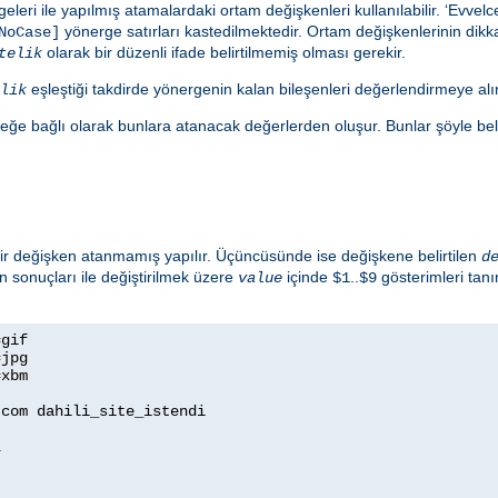
eleri ile yapılmış atamalardaki ortam değişkenleri kullanılabilir. ‘Evve
yönerge satırları kastedilmektedir. Ortam değişkenlerinin dikkat
NoCase]
olarak bir düzenli ifade belirtilmemiş olması gerekir.
telik
eşleştiği takdirde yönergenin kalan bileşenleri değerlendirmeye alın
lik
eğe bağlı olarak bunlara atanacak değerlerden oluşur. Bunlar şöyle belirt
 bir değişken atanmamış yapılır. Üçüncüsünde ise değişkene belirtilen
d
n sonuçları ile değiştirilmek üzere
içinde
..
gösterimleri tan
value
$1
$9
=
=
=
xbm

com dahili_site_istendi

1