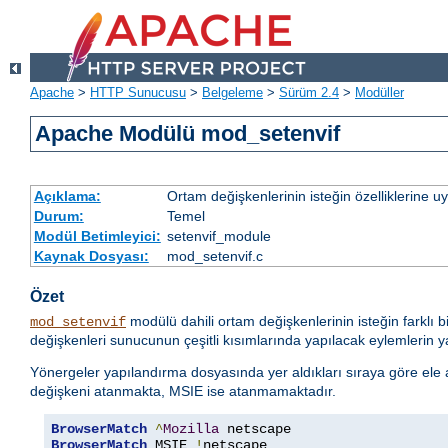
Apache
>
HTTP Sunucusu
>
Belgeleme
>
Sürüm 2.4
>
Modüller
Apache Modülü mod_setenvif
Açıklama:
Ortam değişkenlerinin isteğin özelliklerine 
Durum:
Temel
Modül Betimleyici:
setenvif_module
Kaynak Dosyası:
mod_setenvif.c
Özet
modülü dahili ortam değişkenlerinin isteğin farklı b
mod_setenvif
değişkenleri sunucunun çeşitli kısımlarında yapılacak eylemlerin yan
Yönergeler yapılandırma dosyasında yer aldıkları sıraya göre ele alı
değişkeni atanmakta, MSIE ise atanmamaktadır.
BrowserMatch
^
Mozilla
BrowserMatch
 MSIE 
!
netscape