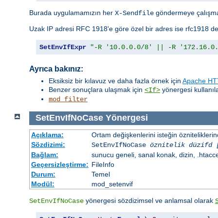
Burada uygulamamızın her
göndermeye çalışma
X-Sendfile
Uzak IP adresi RFC 1918'e göre özel bir adres ise rfc1918 de
SetEnvIfExpr
"-R '10.0.0.0/8' || -R '172.16.0
Ayrıca bakınız:
Eksiksiz bir kılavuz ve daha fazla örnek için
Apache HTT
Benzer sonuçlara ulaşmak için
yönergesi kullanılab
<If>
mod_filter
SetEnvIfNoCase
Yönergesi
Açıklama:
Ortam değişkenlerini isteğin öznitelikler
Sözdizimi:
SetEnvIfNoCase
öznitelik düzifd 
Bağlam:
sunucu geneli, sanal konak, dizin, .htacc
Geçersizleştirme:
FileInfo
Durum:
Temel
Modül:
mod_setenvif
yönergesi sözdizimsel ve anlamsal olarak
SetEnvIfNoCase