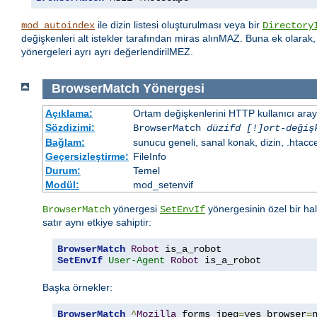
ile dizin listesi oluşturulması veya bir
mod_autoindex
Directory
değişkenleri alt istekler tarafından miras alınMAZ. Buna ek olarak
yönergeleri ayrı ayrı değerlendirilMEZ.
BrowserMatch
Yönergesi
Açıklama:
Ortam değişkenlerini HTTP kullanıcı aray
Sözdizimi:
BrowserMatch
düzifd [!]ort-değiş
Bağlam:
sunucu geneli, sanal konak, dizin, .htacc
Geçersizleştirme:
FileInfo
Durum:
Temel
Modül:
mod_setenvif
yönergesi
yönergesinin özel bir ha
BrowserMatch
SetEnvIf
satır aynı etkiye sahiptir:
BrowserMatch
Robot
SetEnvIf
User-Agent
Robot
 is_a_robot
Başka örnekler:
BrowserMatch
^
Mozilla
 forms jpeg
=
yes browser
=