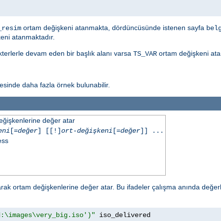
ortam değişkeni atanmakta, dördüncüsünde istenen sayfa
_resim
bel
eni atanmaktadır.
akterlerle devam eden bir başlık alanı varsa
ortam değişkeni ata
TS_VAR
sinde daha fazla örnek bulunabilir.
eğişkenlerine değer atar
eni
[=
değer
] [[!]
ort-değişkeni
[=
değer
]] ...
ess
ak ortam değişkenlerine değer atar. Bu ifadeler çalışma anında değerl
d:\images\very_big.iso')"
 iso_delivered