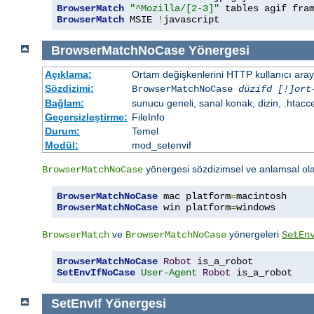
BrowserMatch
"^Mozilla/[2-3]"
BrowserMatch
 MSIE 
!
javascript
BrowserMatchNoCase
Yönergesi
Açıklama:
Ortam değişkenlerini HTTP kullanıcı aray
Sözdizimi:
BrowserMatchNoCase
düzifd [!]ort
Bağlam:
sunucu geneli, sanal konak, dizin, .htacc
Geçersizleştirme:
FileInfo
Durum:
Temel
Modül:
mod_setenvif
yönergesi sözdizimsel ve anlamsal ol
BrowserMatchNoCase
BrowserMatchNoCase
 mac platform
=
BrowserMatchNoCase
 win platform
=
windows
ve
yönergeleri
BrowserMatch
BrowserMatchNoCase
SetEn
BrowserMatchNoCase
Robot
SetEnvIfNoCase
User-Agent
Robot
 is_a_robot
SetEnvIf
Yönergesi