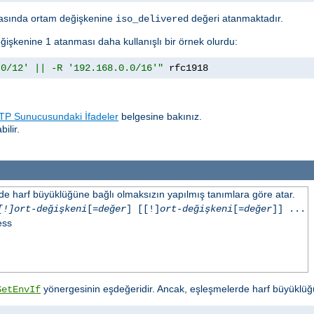
sında ortam değişkenine
değeri atanmaktadır.
iso_delivered
ğişkenine 1 atanması daha kullanışlı bir örnek olurdu:
.0/12' || -R '192.168.0.0/16'"
 rfc1918
P Sunucusundaki İfadeler
belgesine bakınız.
ilir.
inde harf büyüklüğüne bağlı olmaksızın yapılmış tanımlara göre atar.
[!]ort-değişkeni
[=
değer
] [[!]
ort-değişkeni
[=
değer
]] ...
ess
yönergesinin eşdeğeridir. Ancak, eşleşmelerde harf büyüklüğ
SetEnvIf