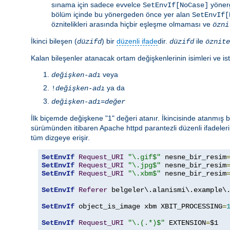
sınama için sadece evvelce
yönerg
SetEnvIf[NoCase]
bölüm içinde bu yönergeden önce yer alan
SetEnvIf[
öznitelikleri arasında hiçbir eşleşme olmaması ve
özni
İkinci bileşen (
) bir
düzenli ifade
dir.
ile
düzifd
düzifd
öznite
Kalan bileşenler atanacak ortam değişkenlerinin isimleri ve ist
veya
değişken-adı
ya da
!
değişken-adı
değişken-adı
=
değer
İlk biçemde değişkene "1" değeri atanır. İkincisinde atanmış
sürümünden itibaren Apache httpd parantezli düzenli ifadeleri
tüm dizgeye erişir.
SetEnvIf
Request_URI
"\.gif$"
 nesne_bir_resim
SetEnvIf
Request_URI
"\.jpg$"
 nesne_bir_resim
SetEnvIf
Request_URI
"\.xbm$"
 nesne_bir_resim
SetEnvIf
Referer
 belgeler\.alanismi\.example\.
SetEnvIf
 object_is_image xbm XBIT_PROCESSING
=
SetEnvIf
Request_URI
"\.(.*)$"
 EXTENSION
=
$1
