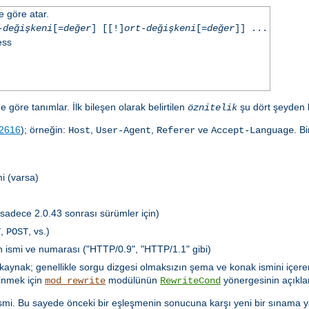
e göre atar.
-değişkeni
[=
değer
] [[!]
ort-değişkeni
[=
değer
]] ...
ess
e göre tanımlar. İlk bileşen olarak belirtilen
şu dört şeyden bi
öznitelik
2616
); örneğin:
,
,
ve
. B
Host
User-Agent
Referer
Accept-Language
i (varsa)
(sadece 2.0.43 sonrası sürümler için)
,
, vs.)
T
POST
ün ismi ve numarası ("HTTP/0.9", "HTTP/1.1" gibi)
özkaynak; genellikle sorgu dizgesi olmaksızın şema ve konak ismini içere
dinmek için
modülünün
yönergesinin açıkla
mod_rewrite
RewriteCond
in ismi. Bu sayede önceki bir eşleşmenin sonucuna karşı yeni bir sınama 