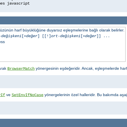
üzünün harf büyüklüğüne duyarsız eşleşmelerine bağlı olarak belirler.
-değişkeni
[=
değer
] [[!]
ort-değişkeni
[=
değer
]] ...
ess
arak
yönergesinin eşdeğeridir. Ancak, eşleşmelerde har
BrowserMatch
ve
yönergelerinin özel halleridir. Bu bakımda aşağıd
vIf
SetEnvIfNoCase