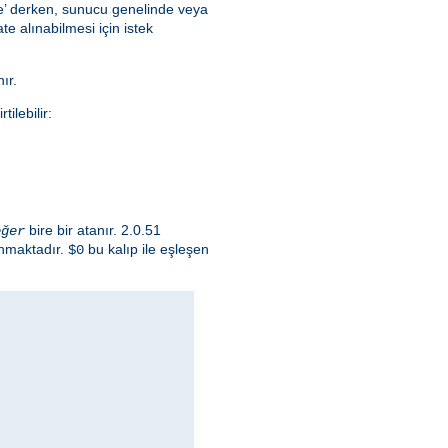
lce’ derken, sunucu genelinde veya
e alınabilmesi için istek
ır.
ilebilir:
bire bir atanır. 2.0.51
eğer
ınmaktadır.
bu kalıp ile eşleşen
$0