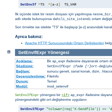
SetEnvIf
^
TS  
^[
a-z
]
  TS_VAR
İlk üçünde istek bir resim dosyası için yapılmışsa
nesne_bir
adlı sitede bulunuyorsa
ortam değişk
dahili_site_istendi
Son örnekte ise istekte "TS" ile başlayıp [a-z] arasındaki kar
Ayrıca bakınız:
Apache HTTP Sunucusundaki Ortam Değişkenleri
belge
SetEnvIfExpr
Yönergesi
Açıklama:
Bir ap_expr ifadesine dayanarak ortam d
Sözdizimi:
SetEnvIfExpr
ifade [!]ort-değişk
Bağlam:
sunucu geneli, sanal konak, dizin, .htacc
Geçersizleştirme:
FileInfo
Durum:
Temel
Modül:
mod_setenvif
yönergesi bir
ifadesine dayanar
SetEnvIfExpr
<If>
ap_expr
yönergesindeki gibi
ort-değişkeni
ne uygulanır.
SetEnvIfExpr
"tolower(req('X-Sendfile')) == '