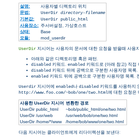
설명:
사용자별 디렉토리 위치
문법:
UserDir
directory-filename
기본값:
UserDir public_html
사용장소:
주서버설정, 가상호스트
상태:
Base
모듈:
mod_userdir
지시어는 사용자의 문서에 대한 요청을 받을때 사용
UserDir
아래와 같은 디렉토리명 혹은 패턴.
키워드.
키워드로 (아래 참고) 직접
disabled
enabled
키워드 뒤에 공백으로 구분한 사용자명 목록
disabled
키워드 뒤에 공백으로 구분한 사용자명 목록. 전
enabled
지시어에
나
키워드를 사용하지 
Userdir
enabled
disabled
에 대한 요청은
http://www.foo.com/~bob/one/two.html
사용한 UserDir 지시어
변환한 경로
UserDir public_html
~bob/public_html/one/two.html
UserDir /usr/web
/usr/web/bob/one/two.html
UserDir /home/*/www
/home/bob/www/one/two.html
다음 지시어는 클라이언트에게 리다이렉션을 보낸다: