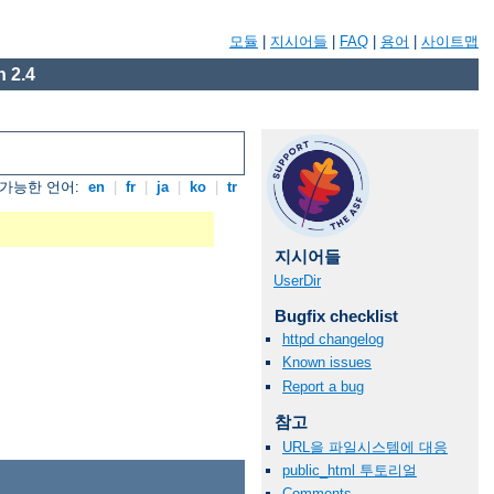
모듈
|
지시어들
|
FAQ
|
용어
|
사이트맵
 2.4
가능한 언어:
en
|
fr
|
ja
|
ko
|
tr
지시어들
UserDir
Bugfix checklist
httpd changelog
Known issues
Report a bug
참고
URL을 파일시스템에 대응
public_html 투토리얼
Comments