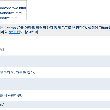
bob/one/two.html
r/one/two.html
one/two.html
는
를 아마도 바람직하지 않게
로 변환한다. 설정에 "
"/~root"
"/"
User
시어와
보안 팁
도 참고하라.
다:
부한다면, 다음과 같다:
를 사용한다면:
om/