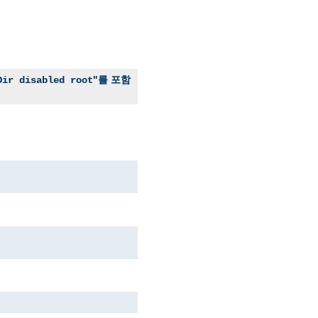
"를 포함
Dir disabled root