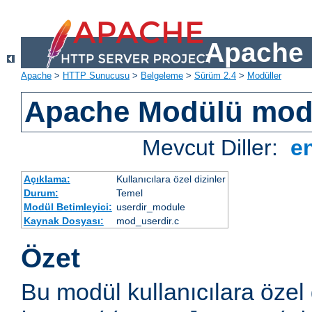
Apache 
Apache
>
HTTP Sunucusu
>
Belgeleme
>
Sürüm 2.4
>
Modüller
Apache Modülü mod
Mevcut Diller:
e
Açıklama:
Kullanıcılara özel dizinler
Durum:
Temel
Modül Betimleyici:
userdir_module
Kaynak Dosyası:
mod_userdir.c
Özet
Bu modül kullanıcılara özel 