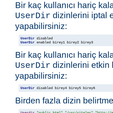
Bir kaç kullanıcı hariç ka
dizinlerini iptal
UserDir
yapabilirsiniz:
UserDir
UserDir
 enabled birey1 birey2 birey3
Bir kaç kullanıcı hariç ka
dizinlerini etkin
UserDir
yapabilirsiniz:
UserDir
 disabled birey4 birey5 birey6
Birden fazla dizin belirt
Userdir
"public_html"
"/usr/siteler"
"http://