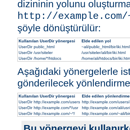
dizininin yolunu oluşturmak
http://example.com/
şöyle dönüştürülür:
Kullanılan UserDir yönergesi
Elde edilen yol
UserDir public_html
~ali/public_html/bir/iki.html
UserDir /usr/siteler
/usr/siteler/ali/bir/iki.html
UserDir /home/*/htdocs
/home/ali/htdocs/bir/iki.htm
Aşağıdaki yönergelerle i
gönderilecek yönlendirme
Kullanılan UserDir yönergesi
Elde edilen yönlendirme
UserDir http://example.com/users
http://example.com/users/al
UserDir http://example.com/*/usr
http://example.com/ali/usr/b
UserDir http://example.com/~*/
http://example.com/~ali/bir
Bu yönergeyi kullanırke