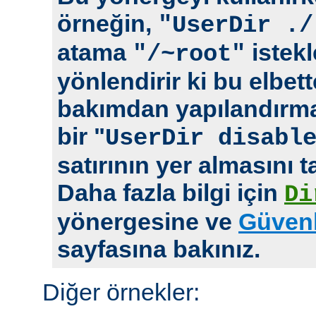
örneğin,
"UserDir ./
atama
istekl
"/~root"
yönlendirir ki bu elbet
bakımdan yapılandırm
bir "
UserDir disabl
satırının yer almasını t
Daha fazla bilgi için
Di
yönergesine ve
Güvenl
sayfasına bakınız.
Diğer örnekler: