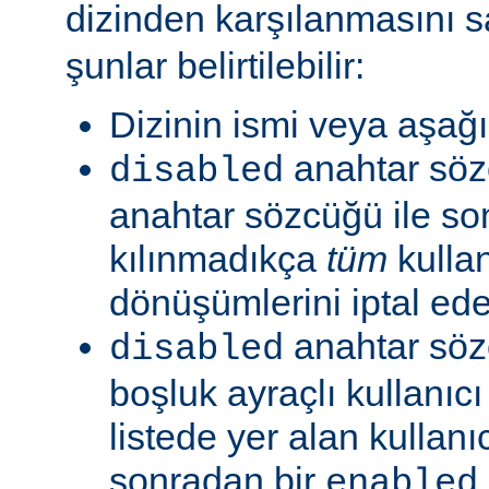
dizinden karşılanmasını s
şunlar belirtilebilir:
Dizinin ismi veya aşağıd
anahtar sö
disabled
anahtar sözcüğü ile so
kılınmadıkça
tüm
kullan
dönüşümlerini iptal ede
anahtar söz
disabled
boşluk ayraçlı kullanıcı 
listede yer alan kullanıc
sonradan bir
enabled