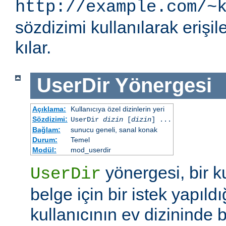
http://example.com/~
sözdizimi kullanılarak eriş
kılar.
UserDir
Yönergesi
Açıklama:
Kullanıcıya özel dizinlerin yeri
Sözdizimi:
UserDir
dizin
[
dizin
] ...
Bağlam:
sunucu geneli, sanal konak
Durum:
Temel
Modül:
mod_userdir
yönergesi, bir ku
UserDir
belge için bir istek yapıldı
kullanıcının ev dizininde b