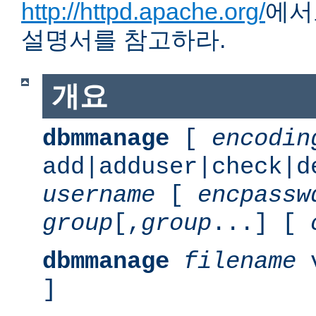
http://httpd.apache.org/
에서
설명서를 참고하라.
개요
dbmmanage
[
encodin
add|adduser|check|d
username
[
encpassw
group
[,
group
...] [
dbmmanage
filename
v
]