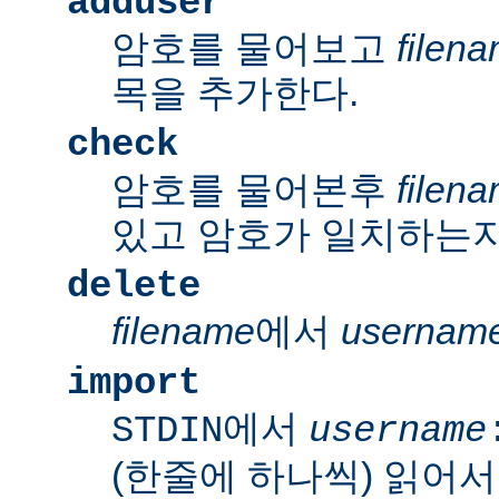
adduser
암호를 물어보고
filen
목을 추가한다.
check
암호를 물어본후
filen
있고 암호가 일치하는지
delete
filename
에서
usernam
import
에서
STDIN
username
(한줄에 하나씩) 읽어