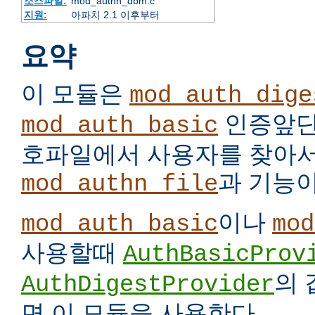
소스파일:
mod_authn_dbm.c
지원:
아파치 2.1 이후부터
요약
이 모듈은
mod_auth_dige
인증앞단
mod_auth_basic
호파일에서 사용자를 찾아서
과 기능이
mod_authn_file
이나
mod_auth_basic
mod
사용할때
AuthBasicProv
의
AuthDigestProvider
면 이 모듈을 사용한다.