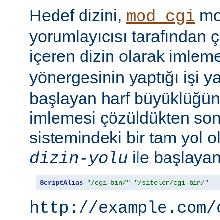
Hedef dizini,
mod
mod_cgi
yorumlayıcısı tarafından ça
içeren dizin olarak imlem
yönergesinin yaptığı işi y
başlayan harf büyüklüğün
imlemesi çözüldükten son
sistemindeki bir tam yol ol
ile başlayan 
dizin-yolu
ScriptAlias
"/cgi-bin/"
"/siteler/cgi-bin/"
http://example.com/