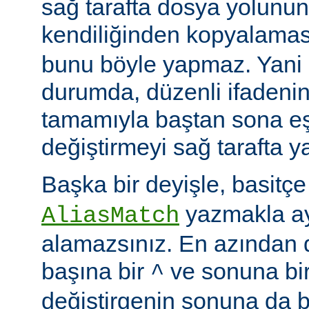
sağ tarafta dosya yolunu
kendiliğinden kopyalamas
bunu böyle yapmaz. Yani
durumda, düzenli ifadenin
tamamıyla baştan sona eş
değiştirmeyi sağ tarafta y
Başka bir deyişle, basitç
yazmakla ayn
AliasMatch
alamazsınız. En azından d
başına bir
ve sonuna bi
^
değiştirgenin sonuna da b