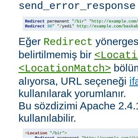
send_error_response
Redirect
 permanent 
"/bir"
"http://example.com
Redirect
30
" "
/
yedi
" http://example.com/baska
Eğer
yönerges
Redirect
belirtilmemiş bir
<Locati
bölüm
<LocationMatch>
alıyorsa, URL seçeneği
i
kullanılarak yorumlanır.
Bu sözdizimi Apache 2.4.
kullanılabilir.
<
Location
"/bir"
>