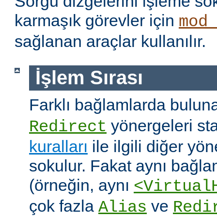
Sorgu dizgelerini işleme s
karmaşık görevler için
mod
sağlanan araçlar kullanılır.
İşlem Sırası
Farklı bağlamlarda bulu
yönergeleri st
Redirect
kuralları
ile ilgili diğer yö
sokulur. Fakat aynı bağla
(örneğin, aynı
<Virtual
çok fazla
ve
Alias
Redi