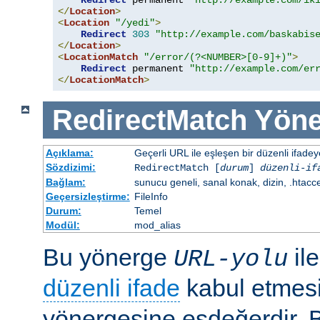
Redirect
 permanent 
"http://example.com/ik
</
Location
>
<
Location
"/yedi"
>
Redirect
303
"http://example.com/baskabis
</
Location
>
<
LocationMatch
"/error/(?<NUMBER>[0-9]+)"
>
Redirect
 permanent 
"http://example.com/er
</
LocationMatch
>
RedirectMatch
Yöne
Açıklama:
Geçerli URL ile eşleşen bir düzenli ifade
Sözdizimi:
RedirectMatch [
durum
]
düzenli-if
Bağlam:
sunucu geneli, sanal konak, dizin, .htacc
Geçersizleştirme:
FileInfo
Durum:
Temel
Modül:
mod_alias
Bu yönerge
il
URL-yolu
düzenli ifade
kabul etmes
yönergesine eşdeğerdir. Be