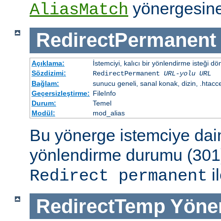
yönergesine
AliasMatch
RedirectPermanent
Açıklama:
İstemciyi, kalıcı bir yönlendirme isteği dö
Sözdizimi:
RedirectPermanent
URL-yolu
URL
Bağlam:
sunucu geneli, sanal konak, dizin, .htacc
Geçersizleştirme:
FileInfo
Durum:
Temel
Modül:
mod_alias
Bu yönerge istemciye dai
yönlendirme durumu (301)
il
Redirect permanent
RedirectTemp
Yöne