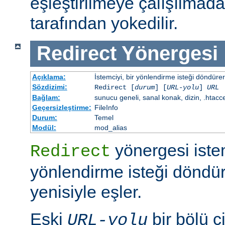
eşleştirilmeye çalışılma
tarafından yokedilir.
Redirect
Yönergesi
Açıklama:
İstemciyi, bir yönlendirme isteği döndürere
Sözdizimi:
Redirect [
durum
] [
URL-yolu
]
URL
Bağlam:
sunucu geneli, sanal konak, dizin, .htacc
Geçersizleştirme:
FileInfo
Durum:
Temel
Modül:
mod_alias
yönergesi iste
Redirect
yönlendirme isteği döndür
yenisiyle eşler.
Eski
bir bölü çi
URL-yolu