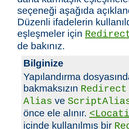
seçeneği aşağıda açıklandı
Düzenli ifadelerin kullanı
eşleşmeler için
Redirec
de bakınız.
Bilginize
Yapılandırma dosyasında
bakmaksızın
Redirect
ve
Alias
ScriptAlia
önce ele alınır.
<Locat
içinde kullanılmış bir
Re