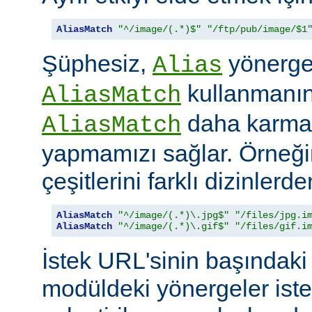
AliasMatch
"^/image/(.*)$"
"/ftp/pub/image/$1
Şüphesiz,
yönerges
Alias
kullanmanın 
AliasMatch
daha karmaş
AliasMatch
yapmamızı sağlar. Örneğin
çeşitlerini farklı dizinler
AliasMatch
"^/image/(.*)\.jpg$"
"/files/jpg.i
AliasMatch
"^/image/(.*)\.gif$"
"/files/gif.i
İstek URL'sinin başındaki 
modüldeki yönergeler iste