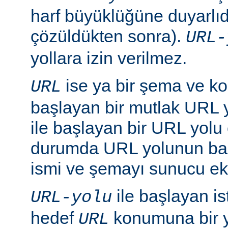
harf büyüklüğüne duyarlıd
çözüldükten sonra).
URL-
yollara izin verilmez.
ise ya bir şema ve ko
URL
başlayan bir mutlak URL ya
ile başlayan bir URL yolu ol
durumda URL yolunun baş
ismi ve şemayı sunucu ekl
ile başlayan is
URL-yolu
hedef
konumuna bir y
URL