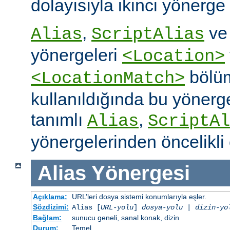
dolayısıyla ikinci yönerge
,
v
Alias
ScriptAlias
yönergeleri
<Location>
bölüm
<LocationMatch>
kullanıldığında bu yönerg
tanımlı
,
Alias
ScriptAl
yönergelerinden öncelikli 
Alias
Yönergesi
Açıklama:
URL’leri dosya sistemi konumlarıyla eşler.
Sözdizimi:
Alias [
URL-yolu
]
dosya-yolu
|
dizin-yo
Bağlam:
sunucu geneli, sanal konak, dizin
Durum:
Temel