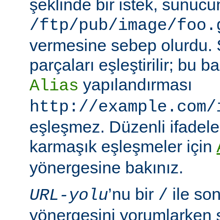
şeklinde bir istek, sunuc
/ftp/pub/image/foo.
vermesine sebep olurdu.
parçaları eşleştirilir; bu
yapılandırması
Alias
http://example.com/
eşleşmez. Düzenli ifadeler
karmaşık eşleşmeler için
yönergesine bakınız.
’nu bir
ile so
URL-yolu
/
yönergesini yorumlarken