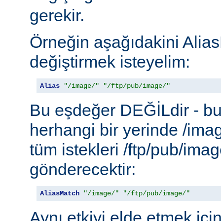
gerekir.
Örneğin aşağıdakini Alias
değiştirmek isteyelim:
Alias
"/image/"
"/ftp/pub/image/"
Bu eşdeğer DEĞİLdir - b
herhangi bir yerinde /ima
tüm istekleri /ftp/pub/imag
gönderecektir:
AliasMatch
"/image/"
"/ftp/pub/image/"
Aynı etkiyi elde etmek içi