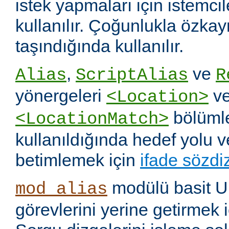
istek yapmaları için istemci
kullanılır. Çoğunlukla özka
taşındığında kullanılır.
,
ve
Alias
ScriptAlias
R
yönergeleri
v
<Location>
bölümle
<LocationMatch>
kullanıldığında hedef yolu 
betimlemek için
ifade sözdi
modülü basit U
mod_alias
görevlerini yerine getirmek i