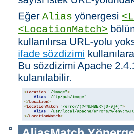
Eğer
yönergesi
Alias
<L
bölüm
<LocationMatch>
kullanılırsa URL-yolu yoks
ifade sözdizimi
kullanılar
Bu sözdizimi Apache 2.4.
kulanılabilir.
<
Location
"/image"
>
Alias
"/ftp/pub/image"
</
Location
>
<
LocationMatch
"/error/(?<NUMBER>[0-9]+)"
>
Alias
"/usr/local/apache/errors/%{env:MAT
</
LocationMatch
>
AliasMatch
Yönerge