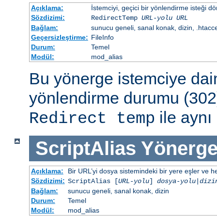
Açıklama:
İstemciyi, geçici bir yönlendirme isteği dö
Sözdizimi:
RedirectTemp
URL-yolu
URL
Bağlam:
sunucu geneli, sanal konak, dizin, .htacc
Geçersizleştirme:
FileInfo
Durum:
Temel
Modül:
mod_alias
Bu yönerge istemciye dai
yönlendirme durumu (302)
ile aynı 
Redirect temp
ScriptAlias
Yönerge
Açıklama:
Bir URL’yi dosya sistemindeki bir yere eşler ve hed
Sözdizimi:
ScriptAlias [
URL-yolu
]
dosya-yolu
|
dizi
Bağlam:
sunucu geneli, sanal konak, dizin
Durum:
Temel
Modül:
mod_alias