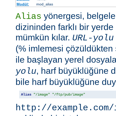
Modül:
mod_alias
yönergesi, belgele
Alias
dizininden farklı bir yerd
mümkün kılar.
URL-yolu
(% imlemesi çözüldükten
ile başlayan yerel dosyala
, harf büyüklüğüne d
yolu
bile harf büyüklüğüne duya
Alias
"/image"
"/ftp/pub/image"
http://example.com/