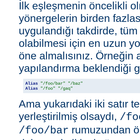
İlk eşleşmenin öncelikli o
yönergelerin birden fazlası
uygulandığı takdirde, tüm 
olabilmesi için en uzun y
öne almalısınız. Örneğin 
yapılandırma beklendiği gi
Alias
"/foo/bar"
"/baz"
Alias
"/foo"
"/gaq"
Ama yukarıdaki iki satır t
yerleştirilmiş olsaydı,
/fo
rumuzundan ön
/foo/bar