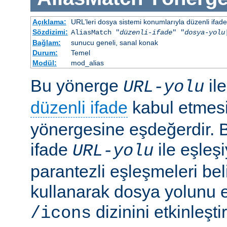
Açıklama:
URL’leri dosya sistemi konumlarıyla düzenli ifadel
Sözdizimi:
AliasMatch "
düzenli-ifade
" "
dosya-yolu
Bağlam:
sunucu geneli, sanal konak
Durum:
Temel
Modül:
mod_alias
Bu yönerge
il
URL-yolu
düzenli ifade
kabul etmes
yönergesine eşdeğerdir. Be
ifade
ile eşleş
URL-yolu
parantezli eşleşmeleri bel
kullanarak dosya yolunu e
dizinini etkinleşt
/icons