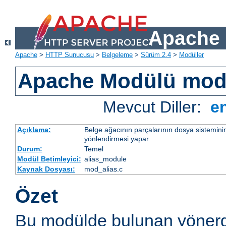
Apache 
Apache
>
HTTP Sunucusu
>
Belgeleme
>
Sürüm 2.4
>
Modüller
Apache Modülü mod
Mevcut Diller:
e
Açıklama:
Belge ağacının parçalarının dosya sistemini
yönlendirmesi yapar.
Durum:
Temel
Modül Betimleyici:
alias_module
Kaynak Dosyası:
mod_alias.c
Özet
Bu modülde bulunan yönerg