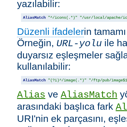
yazılabilir:
AliasMatch
"^/icons(.*)"
"/usr/local/apache/i
Düzenli ifadeler
in tamamı 
Örneğin,
ile h
URL-yolu
duyarsız eşleşmeler sağl
kullanılabilir:
AliasMatch
"(?i)^/image(.*)"
"/ftp/pub/image$
ve
yö
Alias
AliasMatch
arasındaki başlıca fark
Al
URI'nin ek parçasını, eşl