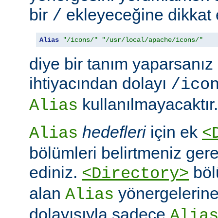
bir
ekleyeceğine dikkat e
/
Alias
"/icons/"
"/usr/local/apache/icons/"
diye bir tanım yaparsanız
ihtiyacından dolayı
/ico
kullanılmayacaktır.
Alias
hedefleri
için ek
Alias
<
bölümleri belirtmeniz ger
ediniz.
böl
<Directory>
alan
yönergelerine ö
Alias
dolayısıyla sadece
Alia