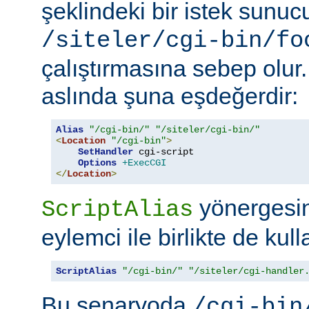
şeklindeki bir istek sunu
/siteler/cgi-bin/fo
çalıştırmasına sebep olur
aslında şuna eşdeğerdir:
Alias
"/cgi-bin/"
"/siteler/cgi-bin/"
<
Location
"/cgi-bin"
>
SetHandler
 cgi-script

Options
+ExecCGI
</
Location
>
yönergesini
ScriptAlias
eylemci ile birlikte de kull
ScriptAlias
"/cgi-bin/"
"/siteler/cgi-handler
Bu senaryoda
/cgi-bin