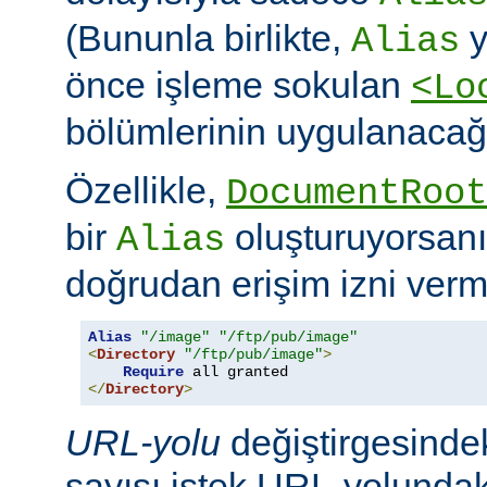
(Bununla birlikte,
y
Alias
önce işleme sokulan
<Lo
bölümlerinin uygulanacağı
Özellikle,
DocumentRoot
bir
oluşturuyorsanı
Alias
doğrudan erişim izni verme
Alias
"/image"
"/ftp/pub/image"
<
Directory
"/ftp/pub/image"
>
Require
</
Directory
>
URL-yolu
değiştirgesindek
sayısı istek URL-yolundaki