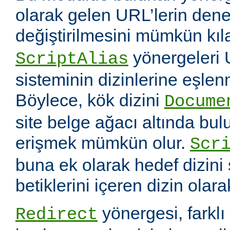
olarak gelen URL’lerin dene
değiştirilmesini mümkün kıl
yönergeleri 
ScriptAlias
sisteminin dizinlerine eşlen
Böylece, kök dizini
Docume
site belge ağacı altında bu
erişmek mümkün olur.
Scr
buna ek olarak hedef dizin
betiklerini içeren dizin olara
yönergesi, farklı 
Redirect