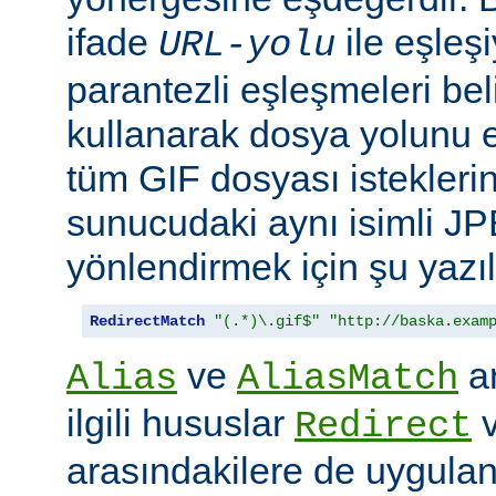
ifade
ile eşleş
URL-yolu
parantezli eşleşmeleri bel
kullanarak dosya yolunu e
tüm GIF dosyası isteklerin
sunucudaki aynı isimli J
yönlendirmek için şu yazıla
RedirectMatch
"(.*)\.gif$"
"http://baska.exam
ve
ar
Alias
AliasMatch
ilgili hususlar
Redirect
arasındakilere de uygulanır