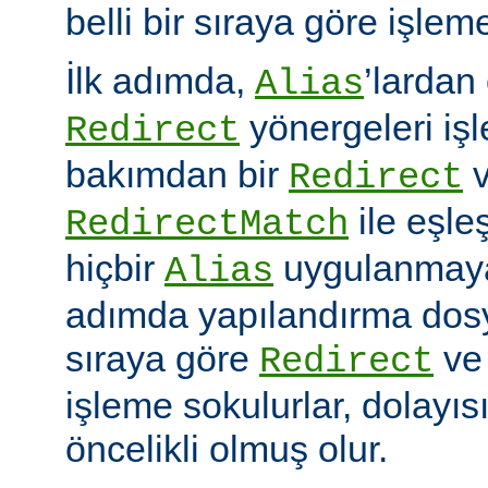
belli bir sıraya göre işlem
İlk adımda,
’lardan
Alias
yönergeleri iş
Redirect
bakımdan bir
v
Redirect
ile eşleş
RedirectMatch
hiçbir
uygulanmayac
Alias
adımda yapılandırma dosy
sıraya göre
v
Redirect
işleme sokulurlar, dolayıs
öncelikli olmuş olur.