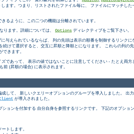
AddIcon
AddIconByEnco
トします。つまり、リストされたファイル毎に、 ファイルにマッチした
 できるように、この二つの機能は分離されています。
なります。詳細については、
ディレクティブをご覧下さい。
Options
に与えられているならば、 列の先頭は表示の順番を制御するリンクに
頭を続けて選択すると、交互に昇順と降順とになります。 これらの列の
ができます。
ズであって、 表示の値ではないことに注意してください - たとえ両方とも
りも前 (昇順の場合) に表示されます。
引数を再編成して、 新しいクエリーオプションのグループを導入しました。 
が導入されました。
Client
プションを付加する 自分自身を参照するリンクです。 下記のオプショ
ソートします。