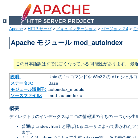
Apache
>
HTTP サーバ
>
ドキュメンテーション
>
バージョン 2.4
>
モ
Apache モジュール mod_autoindex
この日本語訳はすでに古くなっている 可能性があります。 最
説明:
Unix の
コマンドや Win32 の
シェルコ
ls
dir
ステータス:
Base
モジュール識別子:
autoindex_module
ソースファイル:
mod_autoindex.c
概要
ディレクトリのインデックスは二つの情報源のうちの 一つから生成
普通は
と呼ばれる ユーザによって書かれたフ
index.html
ます。
もしくは、サーバによって生成された一覧。 その他のディ