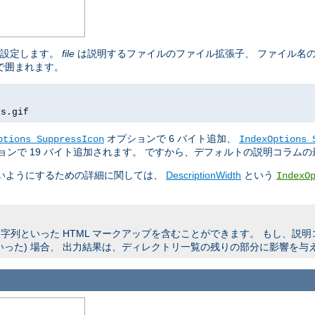
を設定します。
file
は説明するファイルのファイル拡張子、 ファイル名
 で囲まれます。
rs.gif
オプションで 6 バイト追加、
ptions SuppressIcon
IndexOptions 
ョンで 19 バイト追加されます。 ですから、デフォルトの説明コラムの最
よいようにするための詳細に関しては、
DescriptionWidth
という
IndexO
列といった HTML マークアップを含むことができます。 もし、説
いった) 場合、 出力結果は、ディレクトリ一覧の残りの部分に影響を与