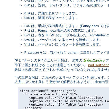
は、サイズ、 ディレクトリ、ファイル名の順でソ
C=S
は、説明、 ディレクトリ、ファイル名の順でソー
C=D
は、昇順で表をソートします。
O=A
は、降順で表をソートします。
O=D
は、単純な表の書式にします。 (FancyIndex で
F=0
は、FancyIndex 表示の表の書式にします。
F=1
は、表を HTML のテーブルを使った FancyInde
F=2
は、バージョンによるソートを無効にします。
V=0
は、バージョンによるソートを有効にします。
V=1
は、与えられた
pattern
に適合したファイ
P=
pattern
"P (パターンの P)" クエリー引数は、 通常の
デ
IndexIgnore
準下に置かれ続ける ことに注意してください。
mod_autoin
数は上の表に従って 正しい形式になっていなければなりませ
下の単純な例は、これらのクエリーオプションを 表します。これをその
入力にぶつかる前に 引数が全て解釈されるように、 未知の引数
<form action="" method="get">
Show me a <select name="F">
<option value="0"> Plain list</option>
<option value="1" selected="selected"> Fa
<option value="2"> Table list</option>
</select>