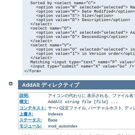
Sorted by <select name="C">
<option value="N" selected="selected"> Na
<option value="M"> Date Modified</option>
<option value="S"> Size</option>
<option value="D"> Description</option>
</select>
<select name="O">
<option value="A" selected="selected"> As
<option value="D"> Descending</option>
</select>
<select name="V">
<option value="0" selected="selected"> in
<option value="1"> in Version order</opti
</select>
Matching <input type="text" name="P" value=
<input type="submit" name="X" value="Go" />
</form>
AddAlt
ディレクティブ
説明:
アイコンの代わりに 表示される、ファイル名
構文:
AddAlt
string
file
[
file
] ...
コンテキスト:
サーバ設定ファイル, バーチャルホスト, ディレクトリ
上書き:
Indexes
ステータス:
Base
モジュール:
mod_autoindex