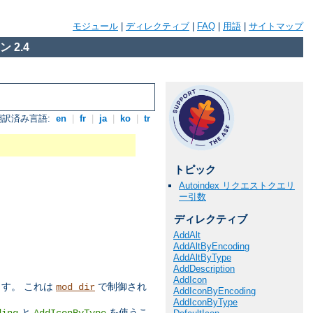
モジュール
|
ディレクティブ
|
FAQ
|
用語
|
サイトマップ
 2.4
翻訳済み言語:
en
|
fr
|
ja
|
ko
|
tr
トピック
Autoindex リクエストクエリ
ー引数
ディレクティブ
AddAlt
AddAltByEncoding
AddAltByType
AddDescription
AddIcon
す。 これは
で制御され
mod_dir
AddIconByEncoding
AddIconByType
と
を使うこ