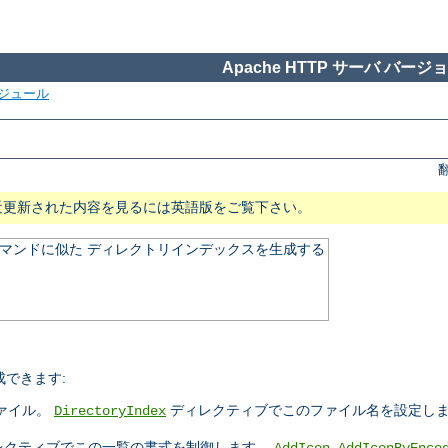
Apache HTTP サーバ バージョン
ジュール
近更新された内容を見るには英語版をご覧下さい。
マンドに似た ディレクトリインデックスを生成する
できます:
ァイル。
ディレクティブでこのファイル名を設定しま
DirectoryIndex
レクティブでこの一覧の書式を制御します。
,