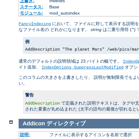
上書き:
Indexes
ステータス:
Base
モジュール:
mod_autoindex
において、ファイルに対して表示する説明
FancyIndexing
なファイル名の どれかになります。
string
は二重引用符 (
)
"
例
AddDescription "The planet Mars" /web/pics/ma
通常のデフォルトの説明領域は 23 バイトの幅です。
IndexO
イト追加、
オプシ
IndexOptions SuppressLastModified
このコラムの大きさを上書きしたり、 説明が無制限長でも
い。
警告
で定義された説明テキストは、タグや文字
AddDescription
された要素が丸め込まれた (太字の語句の最後が切れると
AddIcon
ディレクティブ
説明:
ファイルに表示するアイコンを名前で選択