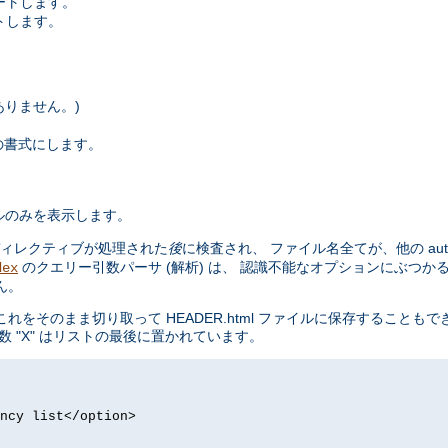
ートします。
トします。
はありません。)
x の書式にします。
ルのみを表示します。
ィレクティブが処理された
後
に検査され、 ファイル名全てが、他の aut
のクエリー引数パーサ (解析) は、 認識不能なオプションにぶつか
dex
ん。
まま切り取って HEADER.html ファイルに保存することもできます。 m
 "X" はリストの最後に置かれています。
ncy list</option>