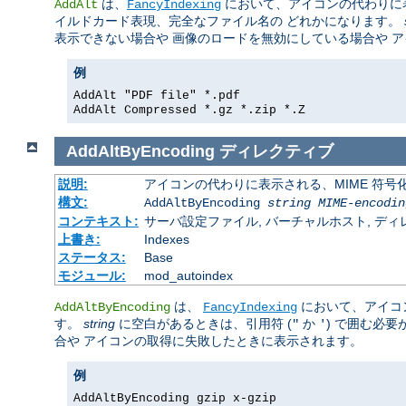
は、
において、アイコンの代わりに
AddAlt
FancyIndexing
イルドカード表現、完全なファイル名の どれかになります。
表示できない場合や 画像のロードを無効にしている場合や 
例
AddAlt "PDF file" *.pdf
AddAlt Compressed *.gz *.zip *.Z
AddAltByEncoding
ディレクティブ
説明:
アイコンの代わりに表示される、MIME 符号
構文:
AddAltByEncoding
string
MIME-encodin
コンテキスト:
サーバ設定ファイル, バーチャルホスト, ディレクトリ
上書き:
Indexes
ステータス:
Base
モジュール:
mod_autoindex
は、
において、アイコ
AddAltByEncoding
FancyIndexing
す。
string
に空白があるときは、引用符 (
か
) で囲む必
"
'
合や アイコンの取得に失敗したときに表示されます。
例
AddAltByEncoding gzip x-gzip