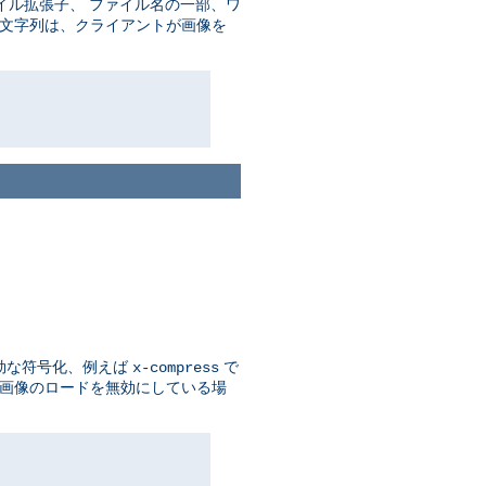
イル拡張子、 ファイル名の一部、ワ
の文字列は、クライアントが画像を
効な符号化、例えば
で
x-compress
 画像のロードを無効にしている場