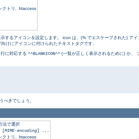
, .htaccess
表示するアイコンを設定します。
icon
は、(% でエスケープされた) アイ
ザ向けにアイコンに付けられたテキストタグです。
白行に対応する
(一覧が正しく表示されるために) か、
^^BLANKICON^^
うべきでしょう。
化方法で選択
[
MIME-encoding
] ...
, .htaccess