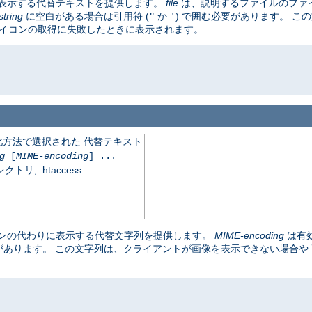
表示する代替テキストを提供します。
file
は、説明するファイルのファ
string
に空白がある場合は引用符 (
か
) で囲む必要があります。 こ
"
'
アイコンの取得に失敗したときに表示されます。
化方法で選択された 代替テキスト
g
[
MIME-encoding
] ...
, .htaccess
ンの代わりに表示する代替文字列を提供します。
MIME-encoding
は有
要があります。 この文字列は、クライアントが画像を表示できない場合や