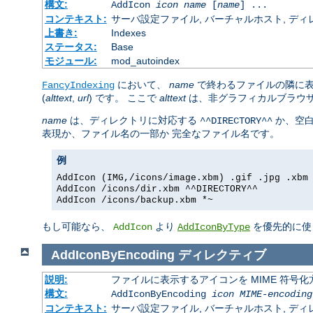
構文:
AddIcon
icon
name
[
name
] ...
コンテキスト:
サーバ設定ファイル, バーチャルホスト, ディレクトリ
上書き:
Indexes
ステータス:
Base
モジュール:
mod_autoindex
において、
name
で終わるファイルの隣に
FancyIndexing
(
alttext
,
url
) です。 ここで
alttext
は、非グラフィカルブラウ
name
は、ディレクトリに対応する
か、空
^^DIRECTORY^^
表現か、ファイル名の一部か 完全なファイル名です。
例
AddIcon (IMG,/icons/image.xbm) .gif .jpg .xbm
AddIcon /icons/dir.xbm ^^DIRECTORY^^
AddIcon /icons/backup.xbm *~
もし可能なら、
より
を優先的に使
AddIcon
AddIconByType
AddIconByEncoding
ディレクティブ
説明:
ファイルに表示するアイコンを MIME 符号
構文:
AddIconByEncoding
icon
MIME-encoding
コンテキスト:
サーバ設定ファイル, バーチャルホスト, ディレクトリ