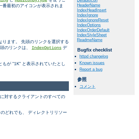
ding
AddIconByType
DefaultIcon
HeaderName
一番最初のアイコンが表示されま
IndexHeadInsert
IndexIgnore
IndexIgnoreReset
IndexOptions
IndexOrderDefault
IndexStyleSheet
ReadmeName
なります。 先頭のリンクを選択する
先頭のリンクは、
デ
IndexOptions
Bugfix checklist
httpd changelog
Known issues
が "1K" と表示されていたとし
Report a bug
参照
コメント
出力に対するクライアントのすべての
ンのどれでも、 ディレクトリリソー