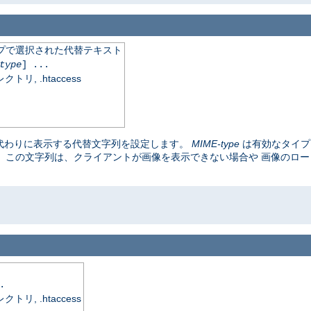
イプで選択された代替テキスト
type
] ...
, .htaccess
代わりに表示する代替文字列を設定します。
MIME-type
は有効なタイ
。 この文字列は、クライアントが画像を表示できない場合や 画像のロ
.
, .htaccess