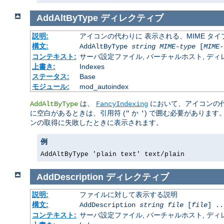
AddAltByType
ディレクティブ
説明:
アイコンの代わりに 表示される、MIME タ
構文:
AddAltByType
string
MIME-type
[
MIME-
コンテキスト:
サーバ設定ファイル, バーチャルホスト, ディレクトリ
上書き:
Indexes
ステータス:
Base
モジュール:
mod_autoindex
は、
において、アイコンの
AddAltByType
FancyIndexing
に空白があるときは、引用符 (
か
) で囲む必要があります
"
'
ンの取得に失敗したときに表示されます。
例
AddAltByType 'plain text' text/plain
AddDescription
ディレクティブ
説明:
ファイルに対して表示する説明
構文:
AddDescription
string
file
[
file
] ..
コンテキスト:
サーバ設定ファイル, バーチャルホスト, ディレクトリ