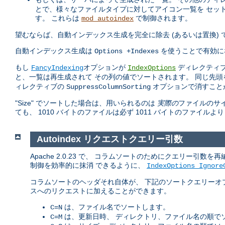
とで、様々なファイルタイプに対してアイコン一覧を セッ
す。 これらは
で制御されます。
mod_autoindex
望むならば、自動インデックス生成を完全に除去 (あるいは置換)
自動インデックス生成は
を使うことで有効に
Options +Indexes
もし
オプションが
ディレクティブ
FancyIndexing
IndexOptions
と、一覧は再生成されて その列の値でソートされます。 同じ先
ィレクティブの
オプションで消すこと
SuppressColumnSorting
"Size" でソートした場合は、用いられるのは
実際の
ファイルのサイ
ても、 1010 バイトのファイルは必ず 1011 バイトのファイルよ
Autoindex リクエストクエリー引数
Apache 2.0.23 で、 コラムソートのためにクエリー
制御を効率的に抹消 できるように、
IndexOptions Ignore
コラムソートのヘッダそれ自体が、 下記のソートクエリーオ
スへのリクエストに加えることができます。
は、ファイル名でソートします。
C=N
は、更新日時、 ディレクトリ、ファイル名の順で
C=M