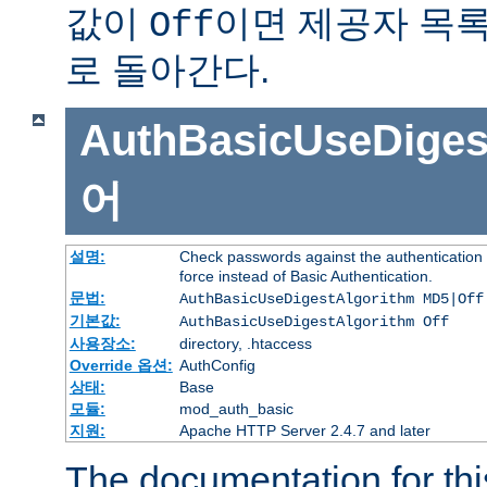
값이
이면 제공자 목
Off
로 돌아간다.
AuthBasicUseDiges
어
설명:
Check passwords against the authentication p
force instead of Basic Authentication.
문법:
AuthBasicUseDigestAlgorithm MD5|Off
기본값:
AuthBasicUseDigestAlgorithm Off
사용장소:
directory, .htaccess
Override 옵션:
AuthConfig
상태:
Base
모듈:
mod_auth_basic
지원:
Apache HTTP Server 2.4.7 and later
The documentation for thi