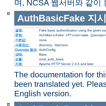
며, NCSA 웹서버와 같이
AuthBasicFake
지
설명:
Fake basic authentication using the given 
문법:
AuthBasicFake off|username [passwor
기본값:
none
사용장소:
directory, .htaccess
Override 옵션:
AuthConfig
상태:
Base
모듈:
mod_auth_basic
지원:
Apache HTTP Server 2.4.5 and later
The documentation for thi
been translated yet. Plea
English version.