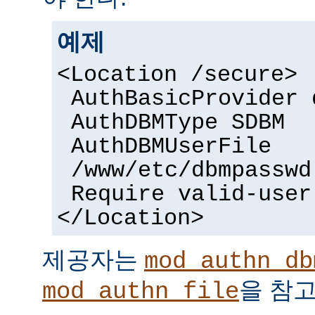
예제
<Location /secure>
AuthBasicProvider 
AuthDBMType SDBM
AuthDBMUserFile
/www/etc/dbmpasswd
Require valid-user
</Location>
제공자는
mod_authn_db
을 참고
mod_authn_file