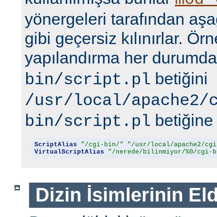
yönergeleri tarafından aşa
gibi geçersiz kılınırlar. Ör
yapılandırma her durumd
betiğini
bin/script.pl
/usr/local/apache2/
betiğine 
bin/script.pl
ScriptAlias
"/cgi-bin/"
"/usr/local/apache2/cgi
VirtualScriptAlias
"/nerede/bilinmiyor/%0/cgi-b
Dizin İsimlerinin El