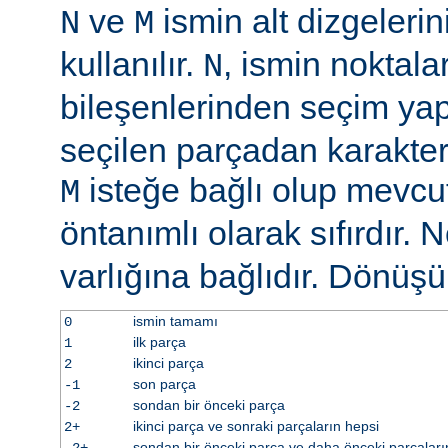
ve
ismin alt dizgelerin
N
M
kullanılır.
, ismin noktala
N
bileşenlerinden seçim y
seçilen parçadan karakter 
isteğe bağlı olup mevcu
M
öntanımlı olarak sıfırdır. 
varlığına bağlıdır. Dönüş
ismin tamamı
0
ilk parça
1
ikinci parça
2
son parça
-1
sondan bir önceki parça
-2
ikinci parça ve sonraki parçaların hepsi
2+
sondan bir önceki parça ve daha önceki parçaları
-2+