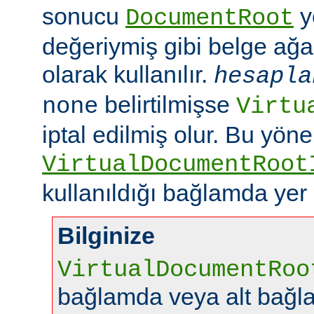
sonucu
y
DocumentRoot
değeriymiş gibi belge ağac
olarak kullanılır.
hesapla
belirtilmişse
none
Virtu
iptal edilmiş olur. Bu yön
VirtualDocumentRoot
kullanıldığı bağlamda yer
Bilginize
VirtualDocumentRoo
bağlamda veya alt bağl