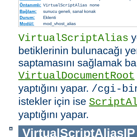
Öntanımlı:
VirtualScriptAlias none
Bağlam:
sunucu geneli, sanal konak
Durum:
Eklenti
Modül:
mod_vhost_alias
y
VirtualScriptAlias
betiklerinin bulunacağı ye
saptamasını sağlamak b
VirtualDocumentRoot
yaptığını yapar.
/cgi-bi
istekler için ise
ScriptA
yaptığını yapar.
VirtualScriptAliasIP