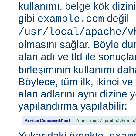
kullanımı, belge kök dizi
gibi
değil
example.com
/usr/local/apache/v
olmasını sağlar. Böyle d
alan adı ve tld ile sonuç
birleşiminin kullanımı daha 
Böylece, tüm ilk, ikinci v
alan adlarını aynı dizine 
yapılandırma yapılabilir:
VirtualDocumentRoot
"/usr/local/apache/vhosts
Yukarıdaki örnekte,