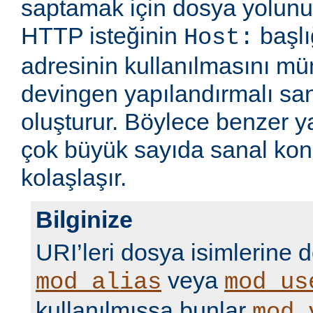
saptamak için dosya yolunu
HTTP isteğinin
başlı
Host:
adresinin kullanılmasını m
devingen yapılandırmalı sa
oluşturur. Böylece benzer 
çok büyük sayıda sanal kon
kolaşlaşır.
Bilginize
URI’leri dosya isimlerine 
veya
mod_alias
mod_us
kullanılmışsa bunlar
mod_