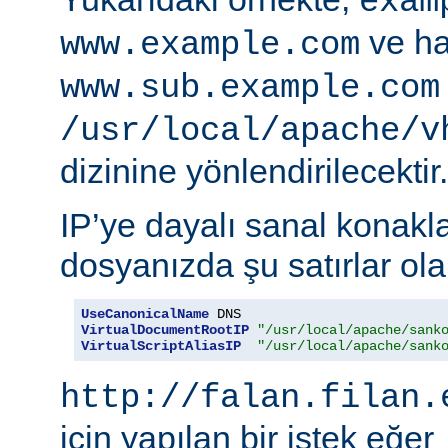
exam
ve ha
www.example.com
www.sub.example.com
/usr/local/apache/v
dizinine yönlendirilecektir.
IP’ye dayalı sanal konakla
dosyanızda şu satırlar olab
UseCanonicalName
VirtualDocumentRootIP
"/usr/local/apache/sank
VirtualScriptAliasIP
"/usr/local/apache/sank
http://falan.filan.
için yapılan bir istek eğer