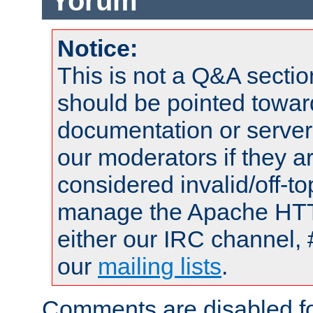
Yorum
Notice:
This is not a Q&A sect
should be pointed towar
documentation or serve
our moderators if they a
considered invalid/off-t
manage the Apache HTTP
either our IRC channel, 
our
mailing lists
.
Comments are disabled fo