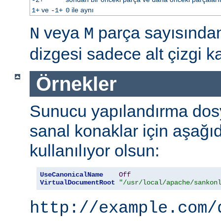
ve
ile aynı
1+
-1+
0
veya
parça sayısınd
N
M
dizgesi sadece alt çizgi kar
Örnekler
Sunucu yapılandırma dos
sanal konaklar için aşağı
kullanılıyor olsun:
UseCanonicalName
Off
VirtualDocumentRoot
"/usr/local/apache/sankon
http://example.com/