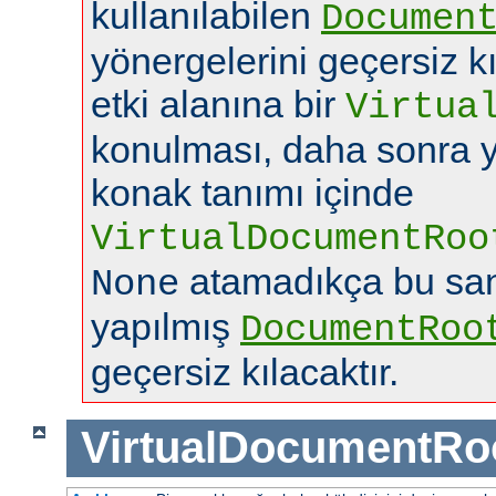
kullanılabilen
Documen
yönergelerini geçersiz k
etki alanına bir
Virtua
konulması, daha sonra y
konak tanımı içinde
VirtualDocumentRoo
atamadıkça bu san
None
yapılmış
DocumentRoo
geçersiz kılacaktır.
VirtualDocumentRo