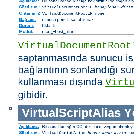
Açıklama:
Bir sanal konağın belge kök dizinini devingen ola
Sözdizimi:
VirtualDocumentRootIP
hesaplanan-dizin
Öntanımlı:
VirtualDocumentRootIP none
Bağlam:
sunucu geneli, sanal konak
Durum:
Eklenti
Modül:
mod_vhost_alias
VirtualDocumentRoot
saptanmasında sunucu is
bağlantının sonlandığı su
kullanması dışında
Virt
gibidir.
VirtualScriptAlias
Y
Açıklama:
Bir sanal konağın CGI dizinini devingen olarak ya
Sözdizimi:
VirtualScriptAlias
hesaplanan-dizin
|no