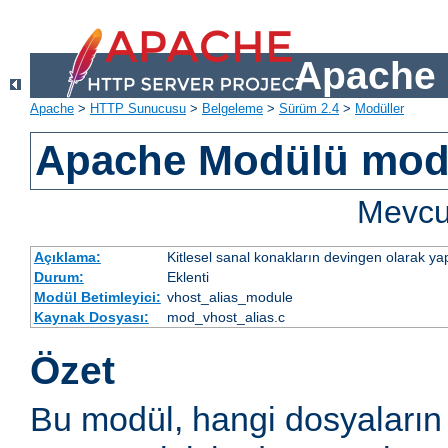
Apache 
Apache
>
HTTP Sunucusu
>
Belgeleme
>
Sürüm 2.4
>
Modüller
Apache Modülü mod
Mevcut
Açıklama:
Kitlesel sanal konakların devingen olarak yap
Durum:
Eklenti
Modül Betimleyici:
vhost_alias_module
Kaynak Dosyası:
mod_vhost_alias.c
Özet
Bu modül, hangi dosyaların