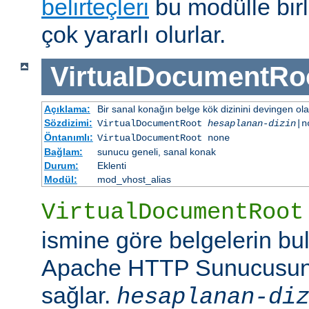
belirteçleri
bu modülle birl
çok yararlı olurlar.
VirtualDocumentRo
Açıklama:
Bir sanal konağın belge kök dizinini devingen ola
Sözdizimi:
VirtualDocumentRoot
hesaplanan-dizin
|n
Öntanımlı:
VirtualDocumentRoot none
Bağlam:
sunucu geneli, sanal konak
Durum:
Eklenti
Modül:
mod_vhost_alias
VirtualDocumentRoot
ismine göre belgelerin bu
Apache HTTP Sunucusun
sağlar.
hesaplanan-di