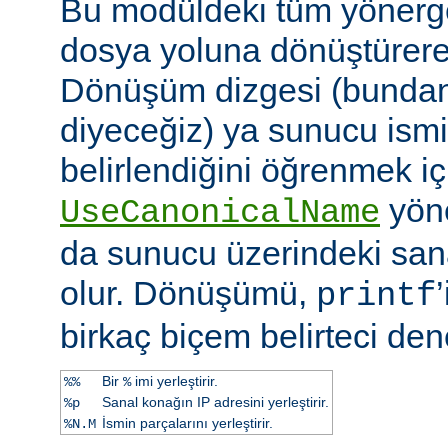
Bu modüldeki tüm yönergel
dosya yoluna dönüştürerek 
Dönüşüm dizgesi (bundan 
diyeceğiz) ya sunucu ismi
belirlendiğini öğrenmek iç
yöne
UseCanonicalName
da sunucu üzerindeki san
olur. Dönüşümü,
printf
birkaç biçem belirteci dene
Bir
imi yerleştirir.
%%
%
Sanal konağın IP adresini yerleştirir.
%p
İsmin parçalarını yerleştirir.
%N.M