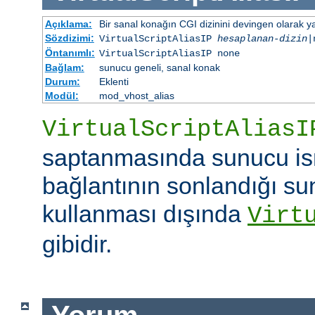
Açıklama:
Bir sanal konağın CGI dizinini devingen olarak ya
Sözdizimi:
VirtualScriptAliasIP
hesaplanan-dizin
|
Öntanımlı:
VirtualScriptAliasIP none
Bağlam:
sunucu geneli, sanal konak
Durum:
Eklenti
Modül:
mod_vhost_alias
VirtualScriptAliasI
saptanmasında sunucu is
bağlantının sonlandığı su
kullanması dışında
Virt
gibidir.