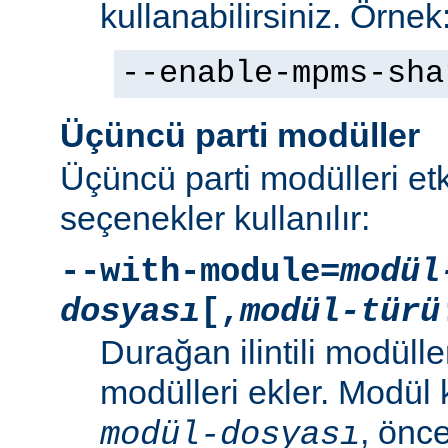
kullanabilirsiniz. Örnek
--enable-mpms-sha
Üçüncü parti modüller
Üçüncü parti modülleri etk
seçenekler kullanılır:
--with-module=
modül
dosyası
[,
modül-türü
Durağan ilintili modüller
modülleri ekler. Modül
, önc
modül-dosyası