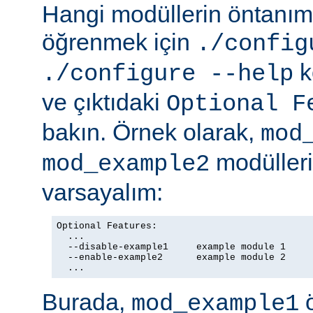
Hangi modüllerin öntanıml
öğrenmek için
./config
k
./configure --help
ve çıktıdaki
Optional F
bakın. Örnek olarak,
mod
modülleriy
mod_example2
varsayalım:
Optional Features:

  ...

  --disable-example1     example module 1

  --enable-example2      example module 2

  ...
Burada,
ö
mod_example1