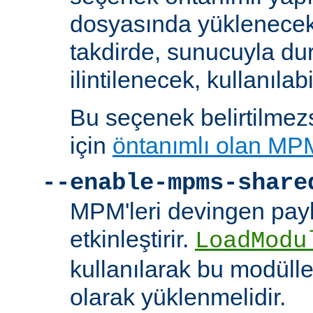
dosyasında yüklenecek
takdirde, sunucuyla du
ilintilenecek, kullanılab
Bu seçenek belirtilmezs
için
öntanımlı olan MP
--enable-mpms-share
MPM'leri devingen payl
etkinleştirir.
LoadModu
kullanılarak bu modülle
olarak yüklenmelidir.