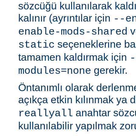
sözcüğü kullanılarak kald
kalınır (ayrıntılar için
--e
v
enable-mods-shared
seçeneklerine bak
static
tamamen kaldırmak için
-
gerekir.
modules=none
Öntanımlı olarak derlenm
açıkça etkin kılınmak ya 
anahtar sözcü
reallyall
kullanılabilir yapılmak zor