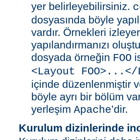
yer belirleyebilirsiniz.
c
dosyasında böyle yapıl
vardır. Örnekleri izleye
yapılandırmanızı oluştur
dosyada örneğin
i
FOO
<Layout FOO>...</
içinde düzenlenmiştir v
böyle ayrı bir bölüm va
yerleşim
’dir.
Apache
Kurulum dizinlerinde in