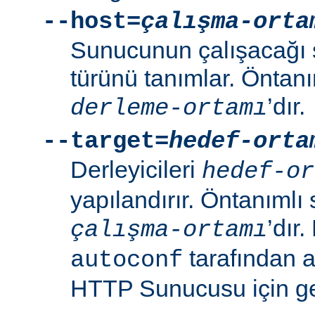
--host=
çalışma-orta
Sunucunun çalışacağı 
türünü tanımlar. Öntanı
’dır.
derleme-ortamı
--target=
hedef-orta
Derleyicileri
hedef-or
yapılandırır. Öntanımlı 
’dır
çalışma-ortamı
tarafından 
autoconf
HTTP Sunucusu için ger