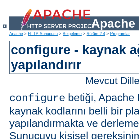
Apache 
Apache
>
HTTP Sunucusu
>
Belgeleme
>
Sürüm 2.4
>
Programlar
configure - kaynak a
yapılandırır
Mevcut Dill
betiği, Apach
configure
kaynak kodlarını belli bir pla
yapılandırmakta ve derlemekt
Sunucuyu kişisel gereksini