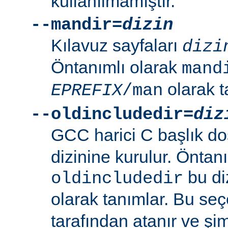
kullanılmamıştır.
--mandir=
dizin
Kılavuz sayfaları
dizi
Öntanımlı olarak
mand
olarak t
EPREFIX
/man
--oldincludedir=
diz
GCC harici C başlık do
dizinine kurulur. Öntan
bu di
oldincludedir
olarak tanımlar. Bu se
tarafından atanır ve şim