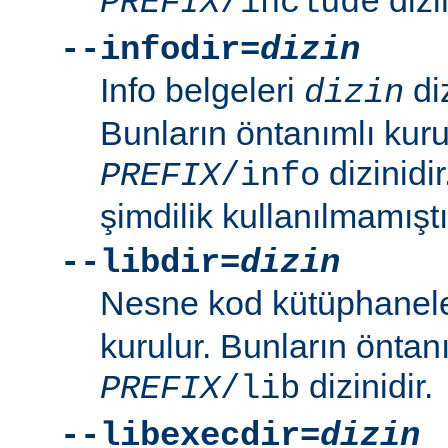
PREFIX
/include
--infodir=
dizin
Info belgeleri
diz
dizin
Bunların öntanımlı kuru
dizinidi
PREFIX
/info
şimdilik kullanılmamıştı
--libdir=
dizin
Nesne kod kütüphanel
kurulur. Bunların öntan
dizinidir.
PREFIX
/lib
--libexecdir=
dizin