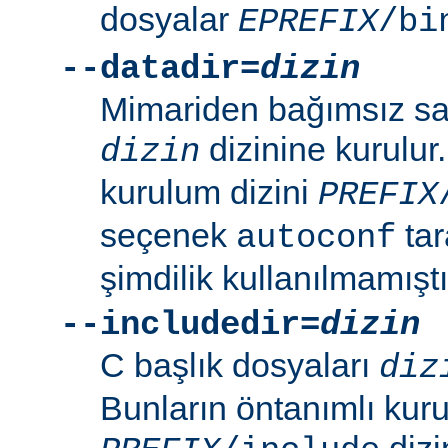
dosyalar
EPREFIX
/bi
--datadir=
dizin
Mimariden bağımsız sal
dizinine kurulur
dizin
kurulum dizini
PREFIX
seçenek
tar
autoconf
şimdilik kullanılmamıştı
--includedir=
dizin
C başlık dosyaları
diz
Bunların öntanımlı kuru
dizin