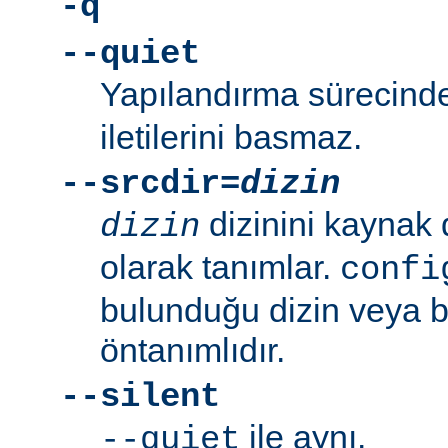
-q
--quiet
Yapılandırma sürecin
iletilerini basmaz.
--srcdir=
dizin
dizinini kaynak 
dizin
olarak tanımlar.
confi
bulunduğu dizin veya bi
öntanımlıdır.
--silent
ile aynı.
--quiet