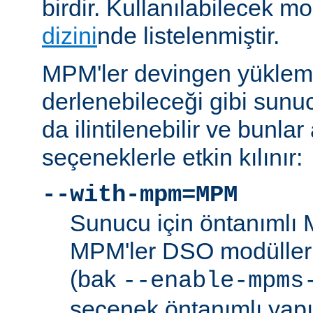
birdir. Kullanılabilecek m
dizini
nde listelenmiştir.
MPM'ler devingen yüklem
derlenebileceği gibi sunu
da ilintilenebilir ve bunla
seçeneklerle etkin kılınır:
--with-mpm=MPM
Sunucu için öntanımlı 
MPM'ler DSO modülleri
(bak
--enable-mpms
seçenek öntanımlı yap