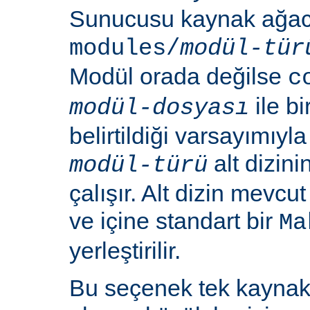
Sunucusu kaynak ağacı
modules/
modül-tür
Modül orada değilse
c
ile b
modül-dosyası
belirtildiği varsayımıy
alt dizin
modül-türü
çalışır. Alt dizin mevcu
ve içine standart bir
Ma
yerleştirilir.
Bu seçenek tek kayna