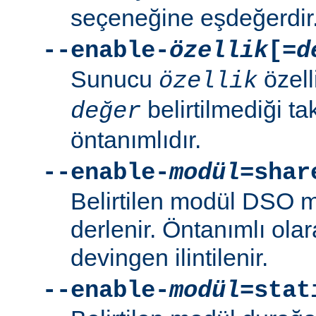
seçeneğine eşdeğerdir
--enable-
özellik
[=
d
Sunucu
özell
özellik
belirtilmediği t
değer
öntanımlıdır.
--enable-
modül
=shar
Belirtilen modül DSO 
derlenir. Öntanımlı ola
devingen ilintilenir.
--enable-
modül
=stat