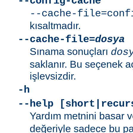
--config-cache
--cache-file=conf
kısaltmadır.
--cache-file=
dosya
Sınama sonuçları
dos
saklanır. Bu seçenek aç
işlevsizdir.
-h
--help [short|recur
Yardım metnini basar v
değeriyle sadece bu p