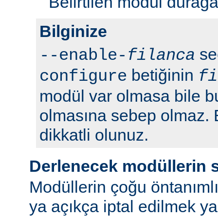
Belirtilen modül durağan 
Bilginize
seç
--enable-
filanca
betiğinin
configure
fi
modül var olmasa bile b
olmasına sebep olmaz.
dikkatli olunuz.
Derlenecek modüllerin 
Modüllerin çoğu öntanımlı
ya açıkça iptal edilmek y