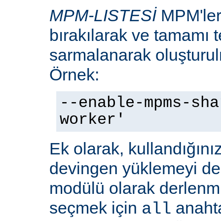
MPM-LISTESİ
MPM'leri
bırakılarak ve tamamı te
sarmalanarak oluşturulm
Örnek:
--enable-mpms-sha
worker'
Ek olarak, kullandığını
devingen yüklemeyi d
modülü olarak derlenmi
seçmek için
anaht
all