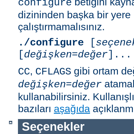
betiğini kayn
configure
dizininden başka bir yere
çalıştırmamalısınız.
./configure
[
seçene
[
değişken=değer
]...
,
gibi ortam de
CC
CFLAGS
atamal
değişken
=
değer
kullanabilirsiniz. Kullanış
bazıları
aşağıda
açıklanmı
Seçenekler