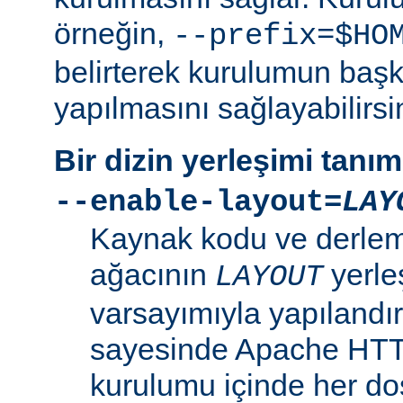
örneğin,
--prefix=$HO
belirterek kurulumun başk
yapılmasını sağlayabilirsi
Bir dizin yerleşimi tanı
--enable-layout=
LAY
Kaynak kodu ve derleme
ağacının
yerle
LAYOUT
varsayımıyla yapılandır
sayesinde Apache HT
kurulumu içinde her dosy