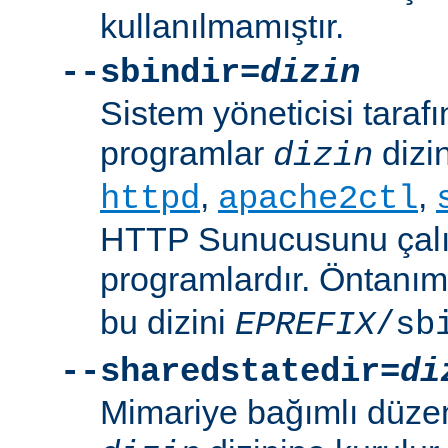
kullanılmamıştır.
--sbindir=
dizin
Sistem yöneticisi tarafı
programlar
dizin
dizin
,
,
httpd
apache2ctl
HTTP Sunucusunu çalış
programlardır. Öntanım
bu dizini
EPREFIX
/sb
--sharedstatedir=
di
Mimariye bağımlı düzenl