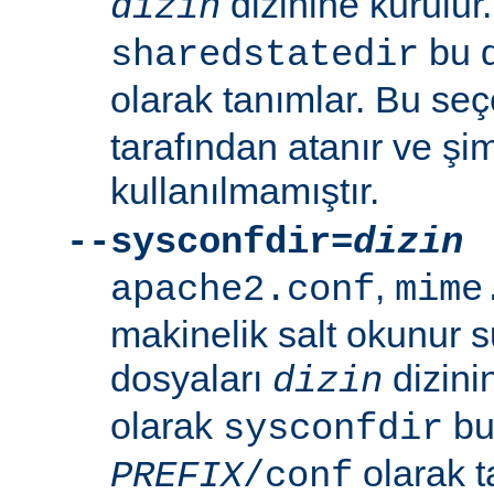
dizinine kurulur
dizin
bu d
sharedstatedir
olarak tanımlar. Bu se
tarafından atanır ve şim
kullanılmamıştır.
--sysconfdir=
dizin
,
apache2.conf
mime
makinelik salt okunur 
dosyaları
dizini
dizin
olarak
bu 
sysconfdir
olarak t
PREFIX
/conf