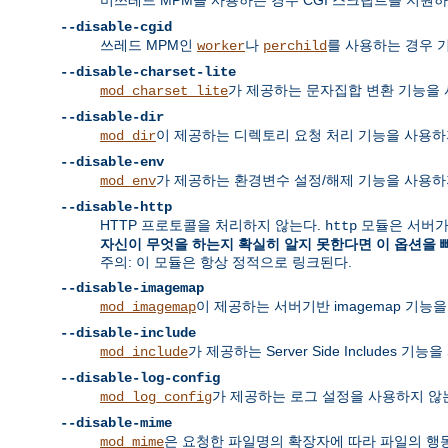
--disable-cgid
쓰레드 MPM인
나
를 사용하는 경우
worker
perchild
--disable-charset-lite
가 제공하는 문자집합 변환 기능을 
mod_charset_lite
--disable-dir
이 제공하는 디렉토리 요청 처리 기능을 사용하
mod_dir
--disable-env
가 제공하는 환경변수 설정/해제 기능을 사용하
mod_env
--disable-http
HTTP 프로토콜을 처리하지 않는다.
모듈은 서버가
http
자신이 무엇을 하는지 확실히 알지 못한다면 이 옵션을 
주의: 이 모듈은 항상 정적으로 링크된다.
--disable-imagemap
이 제공하는 서버기반 imagemap 기능
mod_imagemap
--disable-include
가 제공하는 Server Side Includes 기
mod_include
--disable-log-config
가 제공하는 로그 설정을 사용하지 않는
mod_log_config
--disable-mime
은 요청한 파일명의 확장자에 따라 파일의 행동과 
mod_mime