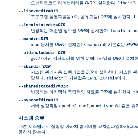
오브젝트코드 라이브러리를
DIR
에 설치한다.
의
libdir
--libexecdir=
DIR
프로그램 실행파일을 (즉, 공유모듈)
DIR
에 설치한다.
li
--localstatedir=
DIR
변경되는 머쉰별 정보를
DIR
에 설치한다.
localstated
--mandir=
DIR
man 문서를
DIR
에 설치한다.
의 기본값은
mandir
EPRE
--oldincludedir=
DIR
gcc가 아닌 컴파일러를 위한 C 헤더파일을
DIR
에 설치
--sbindir=
DIR
시스템 관리자용 실행파일을
DIR
에 설치한다. 시스템 
말한다.
의 기본값은
이다.
sbindir
EPREFIX
/sbin
--sharedstatedir=
DIR
변경되는 아키텍쳐 독립적인 자료를
DIR
에 설치한다.
sh
--sysconfdir=
DIR
서버 설정파일
,
와 같은 읽
apache2.conf
mime.types
시스템 종류
다른 시스템에서 실행할 아파치 웹서버를 교차컴파일하기(cross
용하지 않는다.