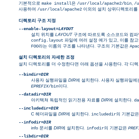
기본적으로
은
,
make install
/usr/local/apache2/bin
/u
사용하여
이외의 설치 상위디렉토리를 
/usr/local/apache2
디렉토리 구조 지정
--enable-layout=
LAYOUT
설치 위치를
LAYOUT
구조에 따르도록 소스코드와 컴파일
파일에 여러 설정 예가 있고, 이를 참고
config.layout
라는 이름의 구조를 나타낸다. 구조의 기본값은
FOO
Apa
설치 디렉토리의 자세한 조정
설치 디렉토리를 더 수정한다면 아래 옵션을 사용한다. 각 디
--bindir=
DIR
사용자 실행파일을
DIR
에 설치한다. 사용자 실행파일에
이다.
EPREFIX
/bin
--datadir=
DIR
아키텍쳐 독립적인 읽기전용 자료를
DIR
에 설치한다.
da
--includedir=
DIR
C 헤더파일을
DIR
에 설치한다.
의 기본값
includedir
--infodir=
DIR
info 문서를
DIR
에 설치한다.
의 기본값은
infodir
PREF
--libdir=
DIR