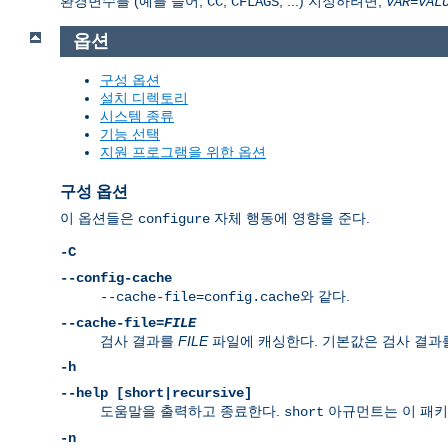
환경변수를 (예를 들어,
,
, ...) 지정하려면,
CC
CFLAGS
VAR
=
VAL
옵션
구성 옵션
설치 디렉토리
시스템 종류
기능 선택
지원 프로그램을 위한 옵션
구성 옵션
이 옵션들은
자체 행동에 영향을 준다.
configure
-C
--config-cache
와 같다.
--cache-file=config.cache
--cache-file=
FILE
검사 결과를
FILE
파일에 캐싱한다. 기본값은 검사 결과
-h
--help [short|recursive]
도움말을 출력하고 종료한다.
아규먼트는 이 패키
short
-n